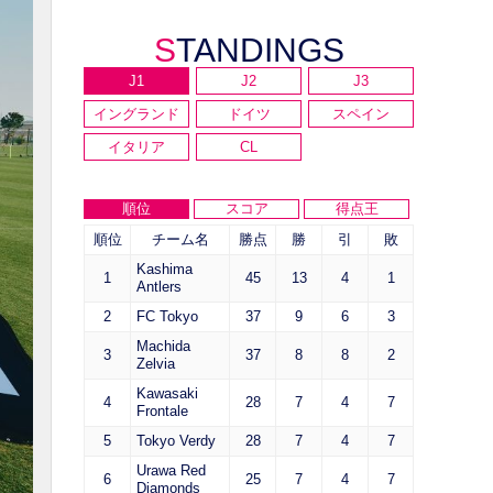
STANDINGS
J1
J2
J3
イングランド
ドイツ
スペイン
イタリア
CL
順位
スコア
得点王
順位
チーム名
勝点
勝
引
敗
Kashima
1
45
13
4
1
Antlers
2
FC Tokyo
37
9
6
3
Machida
3
37
8
8
2
Zelvia
Kawasaki
4
28
7
4
7
Frontale
5
Tokyo Verdy
28
7
4
7
Urawa Red
6
25
7
4
7
Diamonds