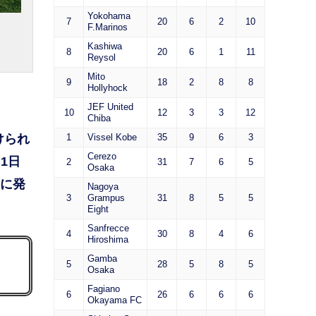
Yokohama
7
20
6
2
10
F.Marinos
Kashiwa
8
20
6
1
11
Reysol
Mito
9
18
2
8
8
Hollyhock
JEF United
10
12
3
3
12
Chiba
けられ
1
Vissel Kobe
35
9
6
3
Cerezo
1日
2
31
7
6
5
Osaka
らに発
Nagoya
3
Grampus
31
8
5
5
Eight
Sanfrecce
4
30
8
4
6
Hiroshima
Gamba
5
28
5
8
5
Osaka
Fagiano
6
26
6
6
6
Okayama FC