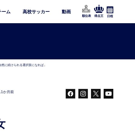
チーム
高校サッカー
動画
順位表
得点王
日程
「自然に続けられる選択肢になれば」
11か月前
女