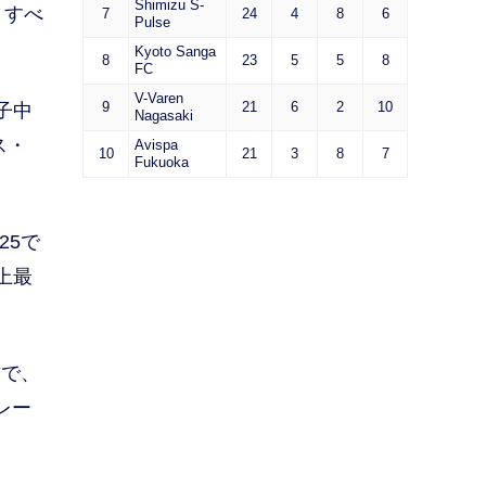
Shimizu S-
、すべ
7
24
4
8
6
Pulse
Kyoto Sanga
8
23
5
5
8
FC
V-Varen
9
21
6
2
10
子中
Nagasaki
ス・
Avispa
10
21
3
8
7
Fukuoka
25で
上最
方で、
レー