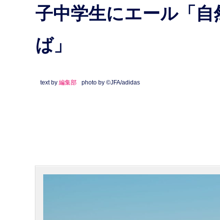
子中学生にエール「自
ば」
text by
編集部
photo by ©JFA/adidas