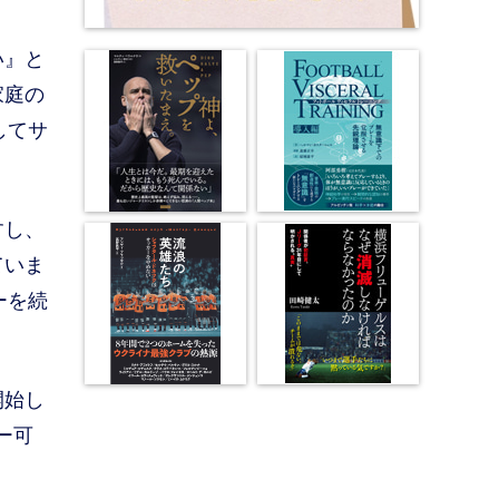
い』と
家庭の
してサ
すし、
ていま
ーを続
開始し
ー可