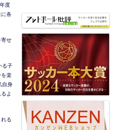
本年度
象に各
を寄せ
いる子
ーを楽
私自身
れるよ
まれる