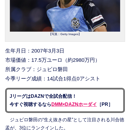
【写真：Getty Images】
生年月日：2007年3月3日
市場価値：17.5万ユーロ（約2980万円）
所属クラブ：ジュビロ磐田
今季リーグ成績：14試合1得点0アシスト
JリーグはDAZNで全試合配信！
今すぐ視聴するなら
DMM×DAZNホーダイ
［PR］
ジュビロ磐田の“生え抜きの星”として注目される川合徳
孟が、3位にランクインした。