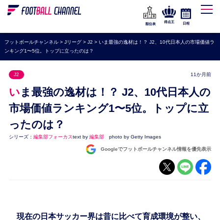
WEリーグ
なでしこジャパン
得点王
日程
順位表
海外サッカー
フットボールチャンネル
>
Jリーグ
>
J2
>
いま最強の逸材は！？ J2、10代日本人の市場価値ラ
ンキング1〜5位。トップに立ったのは？
プレミアリーグ
ラ・リーガ
J2
11か月前
セリエA
いま最強の逸材は！？ J2、10代日本人の
ブンデスリーガ
市場価値ランキング1〜5位。トップに立
ったのは？
UEFA
シリーズ：
編集部フォーカス
text by
編集部
photo by Getty Images
ナショナルチーム
Googleでフットボールチャンネル情報を優先表示
高校サッカー
動画
現在の日本サッカー界は昔に比べて育成環境が整い、