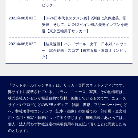
ピック）
2021年08月03日
【U-24日本代表スタメン案】2列目に久保建英、堂
安律、そして…U-24スペイン戦の先発イレブンを厳
選【東京五輪男子サッカー】
2021年08月02日
【結果速報】ハンドボール 女子 日本対ノルウェ
ー 試合結果・スコア【東京五輪・東京オリンピッ
ク】
『フットボールチャンネル』は、サッカー専門のネットメディアです。
弊サイトに記載されている、コラム、ニュース、写真、その他情報は、
株式会社カンゼンが報道目的で取材、編集しているものです。ニュース
サイトやブログなどのWEBメディア、雑誌、書籍、フリーペーパーなど
へ、弊社著作権コンテンツ（記事・画像）の無断での一部引用・全文引
用・流用・複写・転載について固く禁じます。無断掲載にあたっては、
個人・法人問わず弊社規定の掲載費用をお支払い頂くことに同意したも
のとします。