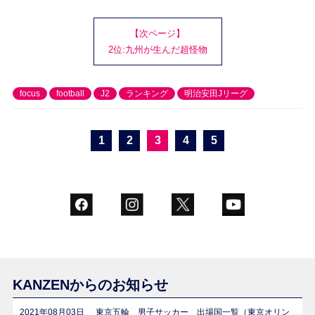
【次ページ】
2位:九州が生んだ超怪物
focus
football
J2
ランキング
明治安田Jリーグ
1
2
3
4
5
KANZENからのお知らせ
2021年08月03日
東京五輪 男子サッカー 出場国一覧（東京オリン