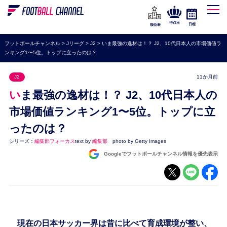
WEリーグ
なでしこジャパン
得点王
日程
順位表
海外サッカー
フットボールチャンネル
>
Jリーグ
>
J2
>
いま最強の逸材は！？ J2、10代日本人の市場価値ラ
ンキング1〜5位。トップに立ったのは？
プレミアリーグ
ラ・リーガ
J2
11か月前
セリエA
いま最強の逸材は！？ J2、10代日本人の
ブンデスリーガ
市場価値ランキング1〜5位。トップに立
ったのは？
UEFA
シリーズ：
編集部フォーカス
text by
編集部
photo by Getty Images
ナショナルチーム
Googleでフットボールチャンネル情報を優先表示
高校サッカー
動画
現在の日本サッカー界は昔に比べて育成環境が整い、