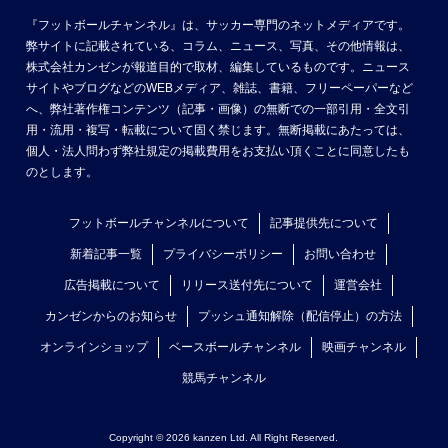
『フットボールチャンネル』は、サッカー専門のネットメディアです。
弊サイトに記載されている、コラム、ニュース、写真、その他情報は、
株式会社カンゼンが報道目的で取材、編集しているものです。ニュース
サイトやブログなどのWEBメディア、雑誌、書籍、フリーペーパーなど
へ、弊社著作権コンテンツ（記事・画像）の無断での一部引用・全文引
用・流用・複写・転載について固く禁じます。無断掲載にあたっては、
個人・法人問わず弊社規定の掲載費用をお支払い頂くことに同意したも
のとします。
フットボールチャンネルについて
記事提供先について
新着記事一覧
プライバシーポリシー
お問い合わせ
広告掲載について
リリース送付先について
運営会社
カンゼンからのお知らせ
プッシュ通知解除（配信停止）の方法
オンラインショップ
ベースボールチャンネル
映画チャンネル
競馬チャンネル
Copyright © 2026 kanzen Ltd. All Right Reserved.