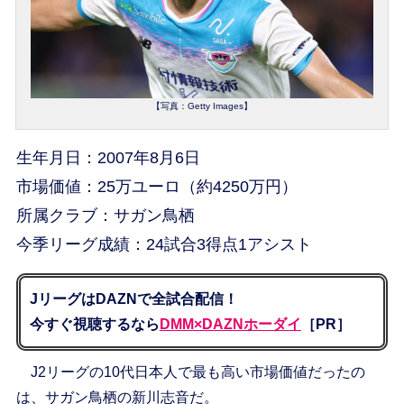
【写真：Getty Images】
生年月日：2007年8月6日
市場価値：25万ユーロ（約4250万円）
所属クラブ：サガン鳥栖
今季リーグ成績：24試合3得点1アシスト
JリーグはDAZNで全試合配信！
今すぐ視聴するなら
DMM×DAZNホーダイ
［PR］
J2リーグの10代日本人で最も高い市場価値だったの
は、サガン鳥栖の新川志音だ。