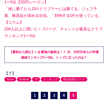
1〜5位【2025シーズン】
「彼に勝てたらJ2のドリブラーには勝てる」ジェフ千
葉、椿直起が深める自信。「対峙するDFが迷っている」
【コラム】
200人以上に聞いた！ Jリーグ、チャントが最高なクラブ
ランキング1〜5位
【最初から読む】いま最強の逸材は！？ J2、10代日本人の市場
価値ランキング1〜5位。トップに立ったのは？
【了】
focus
football
J2
ランキング
明治安田Jリーグ
1
2
3
4
5