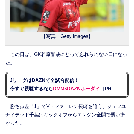
【写真：Getty Images】
この日は、GK若原智哉にとって忘れられない日になっ
た。
JリーグはDAZNで全試合配信！
今すぐ視聴するなら
DMM×DAZNホーダイ
［PR］
勝ち点差「1」でV・ファーレン長崎を追う、ジェフユ
ナイテッド千葉はキックオフからエンジン全開で襲い掛
かった。