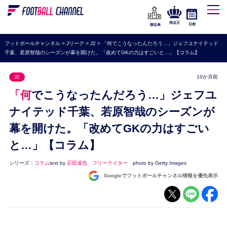
WEリーグ
なでしこジャパン
得点王
日程
順位表
海外サッカー
フットボールチャンネル
>
Jリーグ
>
J2
>
「何でこうなったんだろう…」ジェフユナイテッド
千葉、若原智哉のシーズンが幕を開けた。「改めてGKの力はすごいと…」【コラム】
プレミアリーグ
ラ・リーガ
J2
10か月前
セリエA
「何でこうなったんだろう…」ジェフユ
ブンデスリーガ
ナイテッド千葉、若原智哉のシーズンが
幕を開けた。「改めてGKの力はすごい
UEFA
と…」【コラム】
ナショナルチーム
高校サッカー
シリーズ：
コラム
text by
石田達也 フリーライター
photo by Getty Images
Googleでフットボールチャンネル情報を優先表示
動画