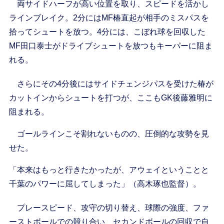
両サイドハーフが高い位置を取り、スピードを活かし
ラインブレイク。2分にはMF椿直起が相手のミスパスを
拾ってシュートを放つ。4分には、こぼれ球を回収した
MF田口泰士がドライブシュートを放つもキーパーに阻ま
れる。
さらにその4分後にはサイドチェンジパスを受けた椿が
カットインからシュートを打つが、ここもGK後藤雅明に
阻まれる。
ゴールラインこそ割れないものの、圧倒的な攻勢を見
せた。
「本来はもっと行きたかったが、アウェイということと
千葉のパワーに屈してしまった」（高木琢也監督）。
プレースピード、攻守の切り替え、球際の強度、ファ
ーストボールでの競り合い、セカンドボールの回収で自