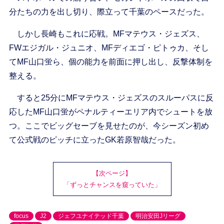
分たちの力を出し切り、際立って千葉のペースだった。
しかし長崎もこれに応戦。MFマテウス・ジェズス、
FWエジガル・ジュニオ、MFディエゴ・ピトゥカ、そし
てMF山口蛍ら、個の能力を前面に押し出し、反撃体制を
整える。
すると25分にMFマテウス・ジェズスのスルーパスに反
応したMF山口蛍がペナルティーエリア内でシュートを放
つ。ここでビッグセーブを見せたのが、今シーズン初め
て公式戦のピッチに立ったGK若原智哉だった。
【次ページ】
「ずっとチャンスを窺っていた」
focus
J2
ジェフユナイテッド千葉
明治安田Jリーグ