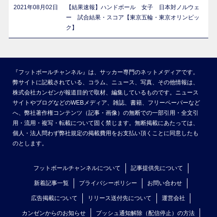
2021年08月02日
【結果速報】ハンドボール 女子 日本対ノルウェ
ー 試合結果・スコア【東京五輪・東京オリンピッ
ク】
『フットボールチャンネル』は、サッカー専門のネットメディアです。
弊サイトに記載されている、コラム、ニュース、写真、その他情報は、
株式会社カンゼンが報道目的で取材、編集しているものです。ニュース
サイトやブログなどのWEBメディア、雑誌、書籍、フリーペーパーなど
へ、弊社著作権コンテンツ（記事・画像）の無断での一部引用・全文引
用・流用・複写・転載について固く禁じます。無断掲載にあたっては、
個人・法人問わず弊社規定の掲載費用をお支払い頂くことに同意したも
のとします。
フットボールチャンネルについて
記事提供先について
新着記事一覧
プライバシーポリシー
お問い合わせ
広告掲載について
リリース送付先について
運営会社
カンゼンからのお知らせ
プッシュ通知解除（配信停止）の方法