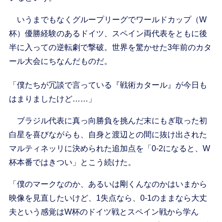
いうまでもなくグループリーグでワールドカップ（W
杯）優勝経験のあるドイツ、スペイン両代表をともに後
半に入っての逆転劇で撃破。世界を驚かせた3年前のカタ
ール大会にちなんだものだ。
「僕たちが冗談で言っている『戦術カタール』が今日も
はまりましたけど……」
ブラジル代表に真っ向勝負を挑んだ末にもぎ取った初
白星を喜びながらも、自身と渡辺との間に抜け出された
マルティネッリに決められた追加点を「0-2になると、W
杯本番ではきつい」とこう続けた。
「僕のマークなのか、あるいは剛くんなのかはいまから
映像を見直したいけど、1失点なら、0-1のままなら大丈
夫という感覚はW杯のドイツ戦とスペイン戦から学ん