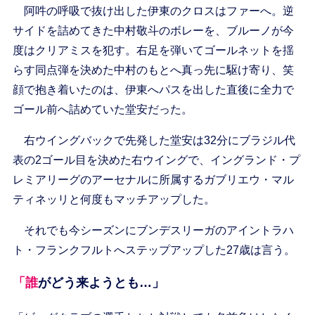
阿吽の呼吸で抜け出した伊東のクロスはファーへ。逆
サイドを詰めてきた中村敬斗のボレーを、ブルーノが今
度はクリアミスを犯す。右足を弾いてゴールネットを揺
らす同点弾を決めた中村のもとへ真っ先に駆け寄り、笑
顔で抱き着いたのは、伊東へパスを出した直後に全力で
ゴール前へ詰めていた堂安だった。
右ウイングバックで先発した堂安は32分にブラジル代
表の2ゴール目を決めた右ウイングで、イングランド・プ
レミアリーグのアーセナルに所属するガブリエウ・マル
ティネッリと何度もマッチアップした。
それでも今シーズンにブンデスリーガのアイントラハ
ト・フランクフルトへステップアップした27歳は言う。
「誰がどう来ようとも…」