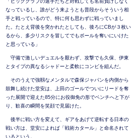
「ビッグクラブの選手たちと対戦しても名前負けしなく
なっているし、誰がどう来ようとも普段からそういう相
手と戦っているので、特に何も思わずに戦っていまし
た。たとえ背後を突かれたとしても、後ろにCBが３枚い
るから、多少リスクを冒してでもボールを奪いにいけた
と思っている」
守備で激しいデュエルを厭わず、攻撃でも久保、伊東
とタイプの異なるシャドーと柔軟にコンビを組んだ。
そのうえで強靱なメンタルで森保ジャパンを内側から
鼓舞し続けた堂安は、上田のゴールでついにリードを奪
った展開で迎えた85分にお役御免の形でベンチへと下が
り、歓喜の瞬間を笑顔で見届けた。
後半に戦い方を変えて、ギアをあげて逆転する日本の
戦い方は、堂安によれば「戦術カタール」と命名されて
いるという。