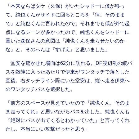
「本来ならばタケ（久保）がいたシャドーに僕が移っ
て、純也くんがサイドに回るところを『律、そのまま
で』と純也くんに言われたので。それまでも僕が外で起
点になるシーンが多かったので、純也くんをシャドーに
置いた森保さんの意図は『純也くんを走らせたいのか
な』と。そのへんは『すげえ』と思いました」
堂安を驚かせた場面は62分に訪れる。DF渡辺剛の縦パ
スを敵陣に入ったあたりで伊東がワンタッチで落とした
直後。右タッチライン際にいた堂安は、縦へ走る伊東へ
のワンタッチパスを選択した。
「前方のスペースが見えていたので『純也くん、そのま
ま走ってくれ』と思いながらパスを出した。純也くんも
『絶対にパスが出てくるとわかっていた』と言ってくれ
たし、本当にいい攻撃だったと思う」