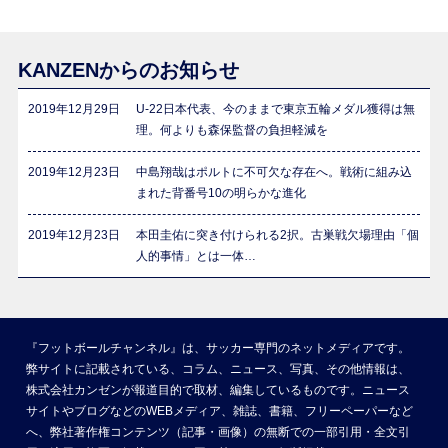
KANZENからのお知らせ
2019年12月29日
U-22日本代表、今のままで東京五輪メダル獲得は無
理。何よりも森保監督の負担軽減を
2019年12月23日
中島翔哉はポルトに不可欠な存在へ。戦術に組み込
まれた背番号10の明らかな進化
2019年12月23日
本田圭佑に突き付けられる2択。古巣戦欠場理由「個
人的事情」とは一体…
『フットボールチャンネル』は、サッカー専門のネットメディアです。
弊サイトに記載されている、コラム、ニュース、写真、その他情報は、
株式会社カンゼンが報道目的で取材、編集しているものです。ニュース
サイトやブログなどのWEBメディア、雑誌、書籍、フリーペーパーなど
へ、弊社著作権コンテンツ（記事・画像）の無断での一部引用・全文引