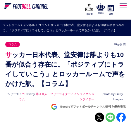
WEリーグ
なでしこジャパン
得点王
日程
順位表
海外サッカー
フットボールチャンネル
>
コラム
>
サッカー日本代表、堂安律は誰よりも10番が似合う存在
に。「ポジティブにトライしていこう」とロッカールームで声をかけた訳。【コラム】
プレミアリーグ
ラ・リーガ
コラム
10か月前
セリエA
サッカー日本代表、堂安律は誰よりも10
ブンデスリーガ
番が似合う存在に。「ポジティブにトラ
イしていこう」とロッカールームで声を
UEFA
かけた訳。【コラム】
ナショナルチーム
高校サッカー
シリーズ：
コ
text by
藤江直人 フリーライター／ノンフィクショ
photo by Getty
ラム
ンライター
Images
動画
Googleでフットボールチャンネル情報を優先表示