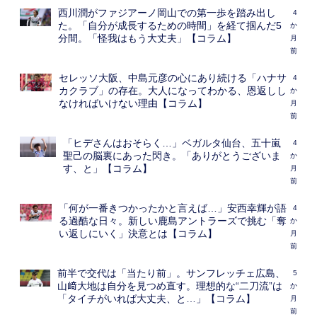
西川潤がファジアーノ岡山での第一歩を踏み出し
4
た。「自分が成長するための時間」を経て掴んだ5
か
分間。「怪我はもう大丈夫」【コラム】
月
前
セレッソ大阪、中島元彦の心にあり続ける「ハナサ
4
カクラブ」の存在。大人になってわかる、恩返しし
か
なければいけない理由【コラム】
月
前
「ヒデさんはおそらく…」ベガルタ仙台、五十嵐
4
聖己の脳裏にあった閃き。「ありがとうございま
か
す、と」【コラム】
月
前
「何が一番きつかったかと言えば…」安西幸輝が語
4
る過酷な日々。新しい鹿島アントラーズで挑む「奪
か
い返しにいく」決意とは【コラム】
月
前
前半で交代は「当たり前」。サンフレッチェ広島、
5
山﨑大地は自分を見つめ直す。理想的な“二刀流”は
か
「タイチがいれば大丈夫、と…」【コラム】
月
前