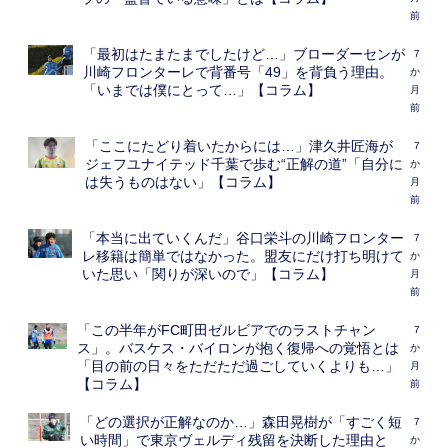
前
「最初はたまたまでしたけど…」ブローダーセンが
7
川崎フロンターレで背番号「49」を背負う理由。
か
「いまでは僕にとって…」【コラム】
月
前
「ここにたどり着いたからには…」津久井匠海が
7
ジェフユナイテッド千葉で歩む“正解の道”「自分に
か
は失うものはない」【コラム】
月
前
「本当に出ていくんだ」谷口栄斗の川崎フロンター
7
レ移籍は簡単ではなかった。盟友にだけ打ち明けて
か
いた思い「関りが深いので」【コラム】
月
前
「この半年がFC町田ゼルビアでのラストチャン
7
ス」。バスケス・バイロンが抱く復帰への覚悟とは
か
「目の前の日々をただただ過ごしていくよりも…」
月
【コラム】
前
「どの選択が正解なのか…」森田晃樹が「すごく短
7
い時間」で東京ヴェルディ残留を決断した理由と
か