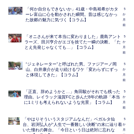
「何か自分もできないか」41歳・中島裕希がカタ
5
ーレ富山に心を動かされた瞬間。昔は感じなかっ
か
た故郷の魅力に気づく【コラム】
月
前
「オニさんが来て本当に変わりました」鹿島アント
5
ラーズ、田川亨介がエゴを捨てた一瞬の決断。「た
か
とえ先発じゃなくても…」【コラム】
月
前
“ジェネレーター”と呼ばれた男。ファジアーノ岡
5
山、白井康介が走り続けるワケ「変わらずにずっ
か
と体現してきた」【コラム】
月
前
「正直、辞めようかと…」角田駿がそれでも残った
5
理由。レイラック滋賀FCと歩んだ8年の軌跡「本当
か
に1ミリも考えられないような光景」【コラム】
月
前
「やはりそういうスタジアムなんだ」ベガルタ仙
5
台、岩渕弘人が“人生で一番難しい決断”の末に辿り着
か
いた憧れの舞台。「今日という日は絶対に忘れな
月