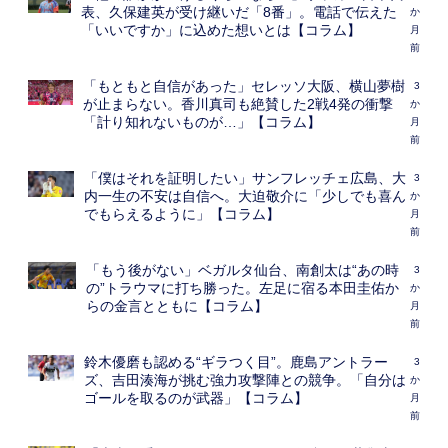
表、久保建英が受け継いだ「8番」。電話で伝えた
か
「いいですか」に込めた想いとは【コラム】
月
前
「もともと自信があった」セレッソ大阪、横山夢樹
3
が止まらない。香川真司も絶賛した2戦4発の衝撃
か
「計り知れないものが…」【コラム】
月
前
「僕はそれを証明したい」サンフレッチェ広島、大
3
内一生の不安は自信へ。大迫敬介に「少しでも喜ん
か
でもらえるように」【コラム】
月
前
「もう後がない」ベガルタ仙台、南創太は“あの時
3
の”トラウマに打ち勝った。左足に宿る本田圭佑か
か
らの金言とともに【コラム】
月
前
鈴木優磨も認める“ギラつく目”。鹿島アントラー
3
ズ、吉田湊海が挑む強力攻撃陣との競争。「自分は
か
ゴールを取るのが武器」【コラム】
月
前