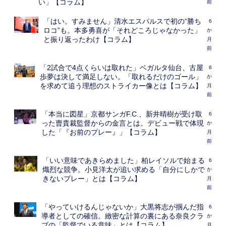
い」【コラム】
前
「はい。すみません」清水エスパルスで初の“勝ち
6
ロコ”も。本多勇喜が「それどころじゃなかった」
か
と振り返ったわけ【コラム】
月
前
「2試合で4点くらいは取れた」ベガルタ仙台、古屋
6
歩夢は決して満足しない。「取れるだけのゴール」
か
を求めて追う理想のストライカー像とは【コラム】
月
前
「本当に図星」京都サンガF.C.、新井晴樹が受け取
6
った曺貴裁監督からの金言とは。デビュー戦で体現
か
した「『お前のプレー』」【コラム】
月
前
「いい意味であきらめました」柏レイソルで始まる
6
熾烈な競争。小見洋太が追い求める「自分にしかで
か
きないプレー」とは【コラム】
月
前
「やっていけるんじゃないか」大黒将志が掴んだ指
6
導者としての確信。緻密な計算の裏にある奈良クラ
か
ブの「監督でいる意味」とは【コラム】
月