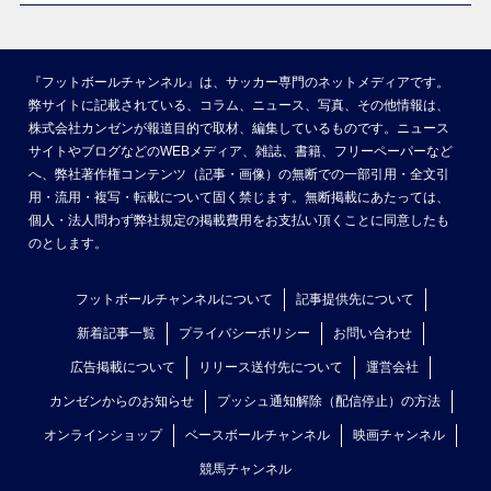
『フットボールチャンネル』は、サッカー専門のネットメディアです。
弊サイトに記載されている、コラム、ニュース、写真、その他情報は、
株式会社カンゼンが報道目的で取材、編集しているものです。ニュース
サイトやブログなどのWEBメディア、雑誌、書籍、フリーペーパーなど
へ、弊社著作権コンテンツ（記事・画像）の無断での一部引用・全文引
用・流用・複写・転載について固く禁じます。無断掲載にあたっては、
個人・法人問わず弊社規定の掲載費用をお支払い頂くことに同意したも
のとします。
フットボールチャンネルについて
記事提供先について
新着記事一覧
プライバシーポリシー
お問い合わせ
広告掲載について
リリース送付先について
運営会社
カンゼンからのお知らせ
プッシュ通知解除（配信停止）の方法
オンラインショップ
ベースボールチャンネル
映画チャンネル
競馬チャンネル