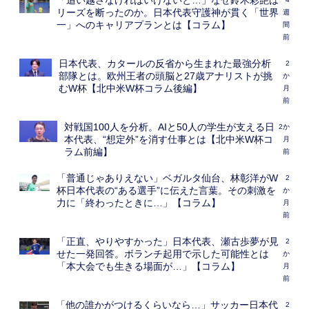
「追い越さなければいけないと…」なぜ鈴木彩艶は
リーズを断ったのか。日本代表守護神が貫く「世界
週
一」へのキャリアプランとは【コラム】
間
前
日本代表、カタールの反省から生まれた最強分析
2
部隊とは。欧州王者の頭脳と27歳アナリストが挑
か
むW杯【北中米W杯コラム後編】
月
前
対戦国100人を分析。AIと50人の学生が支える日
2か
本代表、“想定外”を消す仕事とは【北中米W杯コ
月
ラム前編】
前
「普通じゃありえない」ベガルタ仙台、林彰洋がW
2
杯日本代表の“ある選手”に伝えた言葉。その刺激を
か
力に「終わったときに…」【コラム】
月
前
「正直、やりやすかった」日本代表、瀬古歩夢が見
2
せた一発回答。ボランチ起用で示した可能性とは
か
「本大会でも生きる場面が…」【コラム】
月
前
「他の誰かがつけるくらいなら…」サッカー日本代
2