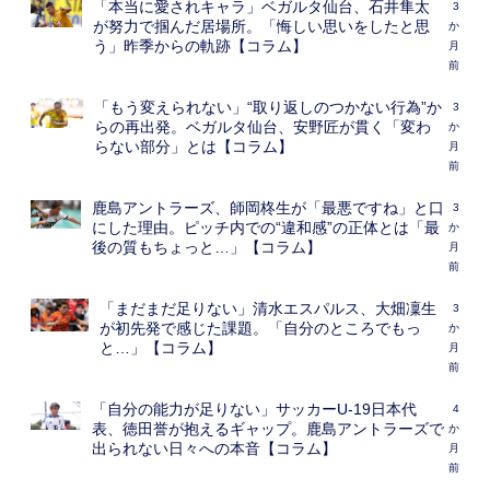
「本当に愛されキャラ」ベガルタ仙台、石井隼太
3
が努力で掴んだ居場所。「悔しい思いをしたと思
か
う」昨季からの軌跡【コラム】
月
前
「もう変えられない」“取り返しのつかない行為”か
3
らの再出発。ベガルタ仙台、安野匠が貫く「変わ
か
らない部分」とは【コラム】
月
前
鹿島アントラーズ、師岡柊生が「最悪ですね」と口
3
にした理由。ピッチ内での“違和感”の正体とは「最
か
後の質もちょっと…」【コラム】
月
前
「まだまだ足りない」清水エスパルス、大畑凜生
3
が初先発で感じた課題。「自分のところでもっ
か
と…」【コラム】
月
前
「自分の能力が足りない」サッカーU-19日本代
4
表、徳田誉が抱えるギャップ。鹿島アントラーズで
か
出られない日々への本音【コラム】
月
前