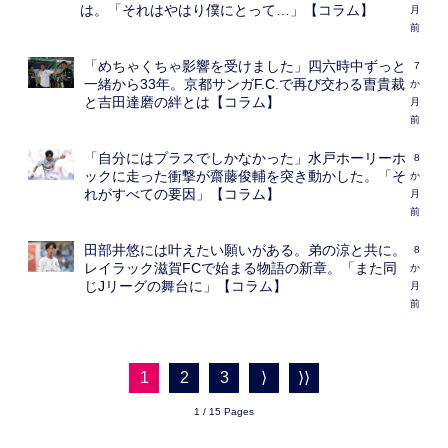
は。「それはやはり僕にとって…」【コラム】
月
前
「めちゃくちゃ影響を受けました」四六時中ずっと
7
一緒から33年。京都サンガF.C.で再び交わる曺貴裁
か
と吉田達磨の絆とは【コラム】
月
前
「自分にはプラスでしかなかった」水戸ホーリーホ
8
ックに走った衝撃が齋藤俊輔を突き動かした。「そ
か
れがすべての要因」【コラム】
月
前
田部井悠には叶えたい願いがある。弟の涼と共に。
8
レイラック滋賀FCで始まる物語の新章。「また同
か
じJリーグの舞台に」【コラム】
月
前
1
2
3
⟩
⟩⟩
1 / 15 Pages