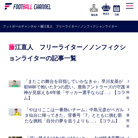
WEリーグ
なでしこジャパン
得点王
日程
順位表
海外サッカー
フットボールチャンネル
>
藤江直人 フリーライター／ノンフィクションライター
プレミアリーグ
ラ・リーガ
藤江直人 フリーライター／ノンフィクシ
セリエA
ョンライターの記事一覧
ブンデスリーガ
UEFA
「またこの舞台を目指していかなきゃ」早川友基が
2
初W杯で抱いた3つの思い。鹿島アントラーズの守護
週
ナショナルチーム
神が見据える4年後「サッカー選手ならば…」【コラ
間
ム】
前
高校サッカー
「やはりここは一番熱いチーム」中島元彦がベガル
3
動画
タ仙台に帰ってきた。背番号「7」とともに挑む新
週
たな挑戦「自分の夢を追うよりも…」【コラム】
間
前
4