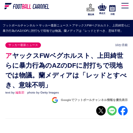
WEリーグ
なでしこジャパン
得点王
日程
順位表
海外サッカー
フットボールチャンネル
>
サッカー最新ニュース
>
アヤックスFWベグホルスト、上田綺世らに
暴力行為のAZのDFに肘打ちで現地では物議。蘭メディアは「レッドとすべき、意味不明」
プレミアリーグ
ラ・リーガ
サッカー最新ニュース
10か月前
セリエA
アヤックスFWベグホルスト、上田綺世
ブンデスリーガ
らに暴力行為のAZのDFに肘打ちで現地
では物議。蘭メディアは「レッドとすべ
UEFA
き、意味不明」
ナショナルチーム
text by
編集部
photo by Getty Images
高校サッカー
Googleでフットボールチャンネル情報を優先表示
動画