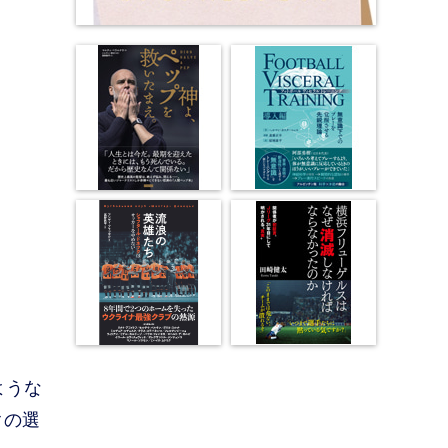
ような
クの選