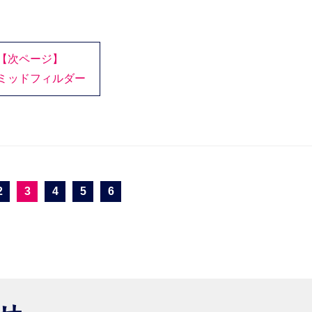
【次ページ】
ミッドフィルダー
2
3
4
5
6