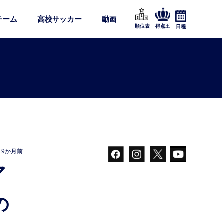
チーム
高校サッカー
動画
順位表
得点王
日程
9か月前
の