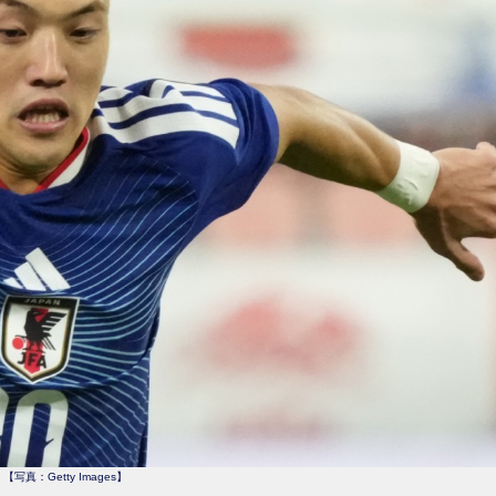
【写真：Getty Images】