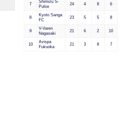
Shimizu S-
7
24
4
8
6
Pulse
Kyoto Sanga
8
23
5
5
8
FC
V-Varen
9
21
6
2
10
Nagasaki
Avispa
10
21
3
8
7
Fukuoka