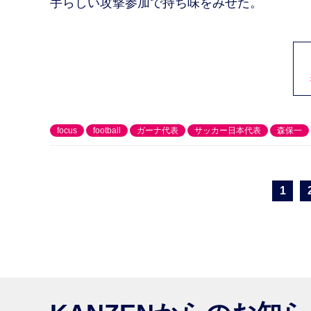
手らしい攻撃参加で持ち味をみせた。
focus
football
ガーナ代表
サッカー日本代表
森保一
1