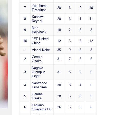
Yokohama
7
20
6
2
10
F.Marinos
Kashiwa
8
20
6
1
11
Reysol
Mito
9
18
2
8
8
Hollyhock
JEF United
10
12
3
3
12
Chiba
1
Vissel Kobe
35
9
6
3
Cerezo
2
31
7
6
5
Osaka
Nagoya
3
Grampus
31
8
5
5
Eight
Sanfrecce
4
30
8
4
6
Hiroshima
Gamba
5
28
5
8
5
Osaka
Fagiano
6
26
6
6
6
Okayama FC