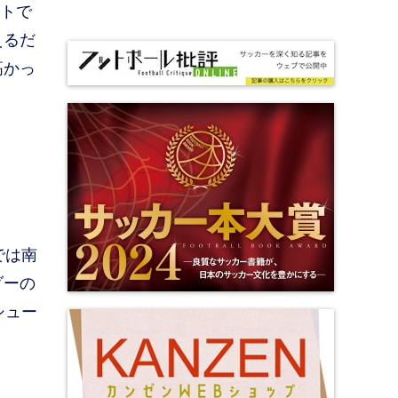
ートで
えるだ
高かっ
では南
ダーの
シュー