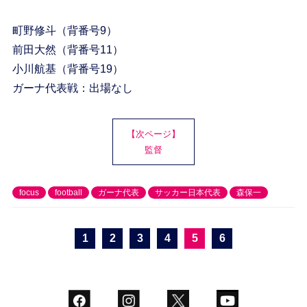
町野修斗（背番号9）
前田大然（背番号11）
小川航基（背番号19）
ガーナ代表戦：出場なし
【次ページ】
監督
focus
football
ガーナ代表
サッカー日本代表
森保一
1
2
3
4
5
6