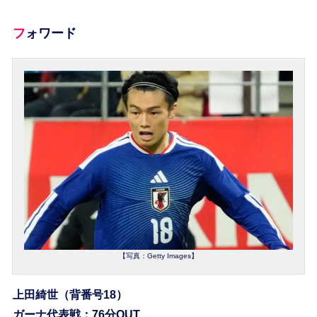
フォワード
【写真：Getty Images】
上田綺世（背番号18）
ガーナ代表戦：76分OUT