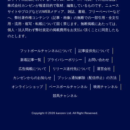
株式会社カンゼンが報道目的で取材、編集しているものです。ニュース
サイトやブログなどのWEBメディア、雑誌、書籍、フリーペーパーなど
へ、弊社著作権コンテンツ（記事・画像）の無断での一部引用・全文引
用・流用・複写・転載について固く禁じます。無断掲載にあたっては、
個人・法人問わず弊社規定の掲載費用をお支払い頂くことに同意したも
のとします。
フットボールチャンネルについて
記事提供先について
新着記事一覧
プライバシーポリシー
お問い合わせ
広告掲載について
リリース送付先について
運営会社
カンゼンからのお知らせ
プッシュ通知解除（配信停止）の方法
オンラインショップ
ベースボールチャンネル
映画チャンネル
競馬チャンネル
Copyright © 2026 kanzen Ltd. All Right Reserved.