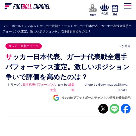
WEリーグ
なでしこジャパン
得点王
日程
順位表
海外サッカー
フットボールチャンネル
>
サッカー最新ニュース
>
サッカー日本代表、ガーナ代表戦全選手パ
フォーマンス査定。激しいポジション争いで評価を高めたのは？
プレミアリーグ
ラ・リーガ
サッカー最新ニュース
9か月前
セリエA
サッカー日本代表、ガーナ代表戦全選手
ブンデスリーガ
パフォーマンス査定。激しいポジション
争いで評価を高めたのは？
UEFA
シリーズ：
日本代表パフォーマンス
text by
編集
photo by Getty Images,Shinya
ナショナルチーム
査定
部
Tanaka
高校サッカー
Googleでフットボールチャンネル情報を優先表示
動画