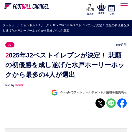
WEリーグ
なでしこジャパン
得点王
日程
順位表
海外サッカー
フットボールチャンネル
>
Jリーグ
>
J2
>
2025年J2ベストイレブンが決定！ 悲願の初優勝を成
し遂げた水戸ホーリーホックから最多の4人が選出
プレミアリーグ
ラ・リーガ
J2
8か月前
セリエA
2025年J2ベストイレブンが決定！ 悲願
ブンデスリーガ
の初優勝を成し遂げた水戸ホーリーホッ
クから最多の4人が選出
UEFA
ナショナルチーム
text by
編集部
Googleでフットボールチャンネル情報を優先表示
高校サッカー
動画