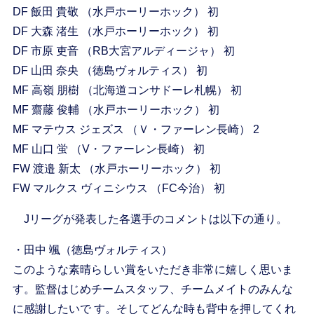
DF 飯田 貴敬 （水戸ホーリーホック） 初
DF 大森 渚生 （水戸ホーリーホック） 初
DF 市原 吏音 （RB大宮アルディージャ） 初
DF 山田 奈央 （徳島ヴォルティス） 初
MF 高嶺 朋樹 （北海道コンサドーレ札幌） 初
MF 齋藤 俊輔 （水戸ホーリーホック） 初
MF マテウス ジェズス （Ｖ・ファーレン長崎） 2
MF 山口 蛍 （V・ファーレン長崎） 初
FW 渡邉 新太 （水戸ホーリーホック） 初
FW マルクス ヴィニシウス （FC今治） 初
Jリーグが発表した各選手のコメントは以下の通り。
・田中 颯（徳島ヴォルティス）
このような素晴らしい賞をいただき非常に嬉しく思いま
す。監督はじめチームスタッフ、チームメイトのみんな
に感謝したいで す。そしてどんな時も背中を押してくれ