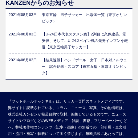
KANZENからのお知らせ
2021年08月03日
東京五輪 男子サッカー 出場国一覧（東京オリン
ピック）
2021年08月03日
【U-24日本代表スタメン案】2列目に久保建英、堂
安律、そして…U-24スペイン戦の先発イレブンを厳
選【東京五輪男子サッカー】
2021年08月02日
【結果速報】ハンドボール 女子 日本対ノルウェ
ー 試合結果・スコア【東京五輪・東京オリンピッ
ク】
『フットボールチャンネル』は、サッカー専門のネットメディアです。
弊サイトに記載されている、コラム、ニュース、写真、その他情報は、
株式会社カンゼンが報道目的で取材、編集しているものです。ニュース
サイトやブログなどのWEBメディア、雑誌、書籍、フリーペーパーなど
へ、弊社著作権コンテンツ（記事・画像）の無断での一部引用・全文引
用・流用・複写・転載について固く禁じます。無断掲載にあたっては、