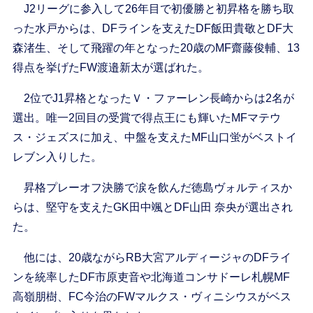
J2リーグに参入して26年目で初優勝と初昇格を勝ち取
った水戸からは、DFラインを支えたDF飯田貴敬とDF大
森渚生、そして飛躍の年となった20歳のMF齋藤俊輔、13
得点を挙げたFW渡邉新太が選ばれた。
2位でJ1昇格となったＶ・ファーレン長崎からは2名が
選出。唯一2回目の受賞で得点王にも輝いたMFマテウ
ス・ジェズスに加え、中盤を支えたMF山口蛍がベストイ
レブン入りした。
昇格プレーオフ決勝で涙を飲んだ徳島ヴォルティスか
らは、堅守を支えたGK田中颯とDF山田 奈央が選出され
た。
他には、20歳ながらRB大宮アルディージャのDFライ
ンを統率したDF市原吏音や北海道コンサドーレ札幌MF
高嶺朋樹、FC今治のFWマルクス・ヴィニシウスがベス