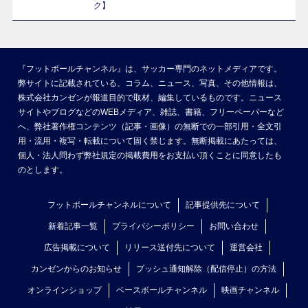
ク】
『フットボールチャンネル』は、サッカー専門のネットメディアです。
弊サイトに記載されている、コラム、ニュース、写真、その他情報は、
株式会社カンゼンが報道目的で取材、編集しているものです。ニュース
サイトやブログなどのWEBメディア、雑誌、書籍、フリーペーパーなど
へ、弊社著作権コンテンツ（記事・画像）の無断での一部引用・全文引
用・流用・複写・転載について固く禁じます。無断掲載にあたっては、
個人・法人問わず弊社規定の掲載費用をお支払い頂くことに同意したも
のとします。
フットボールチャンネルについて
記事提供先について
新着記事一覧
プライバシーポリシー
お問い合わせ
広告掲載について
リリース送付先について
運営会社
カンゼンからのお知らせ
プッシュ通知解除（配信停止）の方法
オンラインショップ
ベースボールチャンネル
映画チャンネル