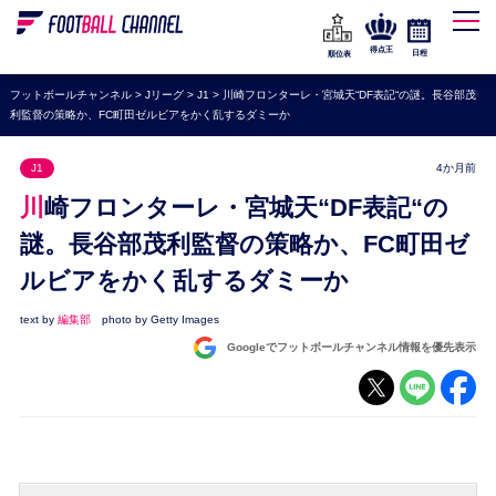
WEリーグ
なでしこジャパン
得点王
日程
順位表
海外サッカー
フットボールチャンネル
>
Jリーグ
>
J1
>
川崎フロンターレ・宮城天“DF表記“の謎。長谷部茂
利監督の策略か、FC町田ゼルビアをかく乱するダミーか
プレミアリーグ
ラ・リーガ
J1
4か月前
セリエA
川崎フロンターレ・宮城天“DF表記“の
ブンデスリーガ
謎。長谷部茂利監督の策略か、FC町田ゼ
ルビアをかく乱するダミーか
UEFA
ナショナルチーム
text by
編集部
photo by Getty Images
Googleでフットボールチャンネル情報を優先表示
高校サッカー
動画