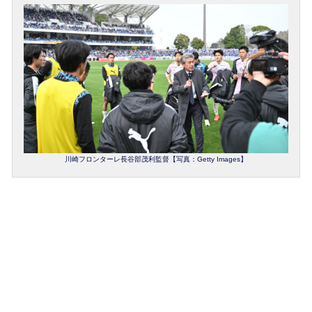
川崎フロンターレ長谷部茂利監督【写真：Getty Images】