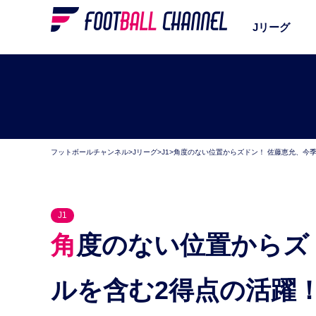
Jリーグ
フットボールチャンネル
>
Jリーグ
>
J1
>
角度のない位置からズドン！ 佐藤恵允、今季
J1
角度のない位置からズドン！ 佐藤恵允、今季初ゴー
ルを含む2得点の活躍！