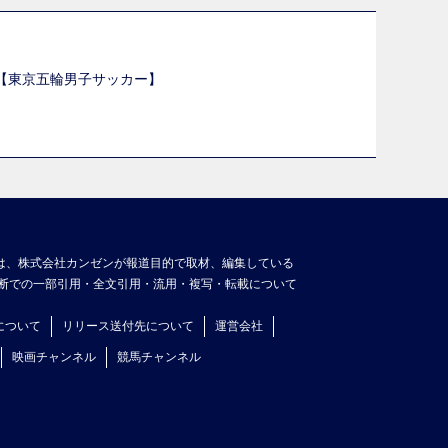
選【東京五輪男子サッカー】
】
は、株式会社カンゼンが報道目的で取材、編集している
断での一部引用・全文引用・流用・複写・転載について
について
リリース送付先について
運営会社
映画チャンネル
競馬チャンネル