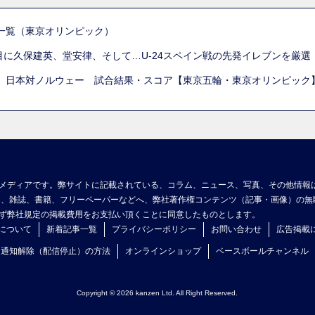
一覧（東京オリンピック）
列目に久保建英、堂安律、そして…U-24スペイン戦の先発イレブンを厳
 日本対ノルウェー 試合結果・スコア【東京五輪・東京オリンピック
メディアです。弊サイトに記載されている、コラム、ニュース、写真、その他情報
ア、雑誌、書籍、フリーペーパーなどへ、弊社著作権コンテンツ（記事・画像）の無
ず弊社規定の掲載費用をお支払い頂くことに同意したものとします。
について
新着記事一覧
プライバシーポリシー
お問い合わせ
広告掲載
ュ通知解除（配信停止）の方法
オンラインショップ
ベースボールチャンネル
Copyright © 2026 kanzen Ltd. All Right Reserved.