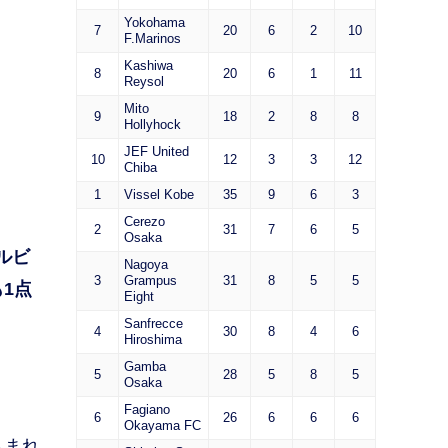
Yokohama
7
20
6
2
10
F.Marinos
Kashiwa
8
20
6
1
11
Reysol
Mito
9
18
2
8
8
Hollyhock
JEF United
10
12
3
3
12
Chiba
1
Vissel Kobe
35
9
6
3
Cerezo
2
31
7
6
5
Osaka
ルビ
Nagoya
3
Grampus
31
8
5
5
1点
Eight
Sanfrecce
4
30
8
4
6
Hiroshima
Gamba
5
28
5
8
5
Osaka
Fagiano
6
26
6
6
6
Okayama FC
込まれ