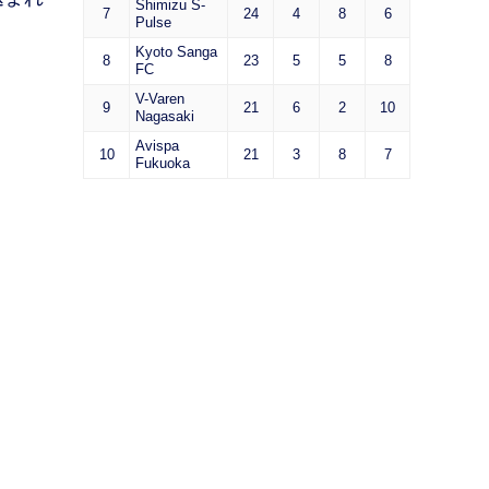
Shimizu S-
7
24
4
8
6
Pulse
Kyoto Sanga
8
23
5
5
8
FC
V-Varen
9
21
6
2
10
Nagasaki
Avispa
10
21
3
8
7
Fukuoka