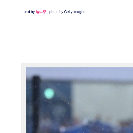
text by
編集部
photo by Getty Images