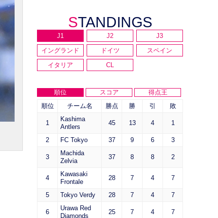
STANDINGS
J1
J2
J3
イングランド
ドイツ
スペイン
イタリア
CL
順位
スコア
得点王
順位
チーム名
勝点
勝
引
敗
Kashima
1
45
13
4
1
Antlers
2
FC Tokyo
37
9
6
3
Machida
3
37
8
8
2
Zelvia
Kawasaki
4
28
7
4
7
Frontale
5
Tokyo Verdy
28
7
4
7
Urawa Red
6
25
7
4
7
Diamonds