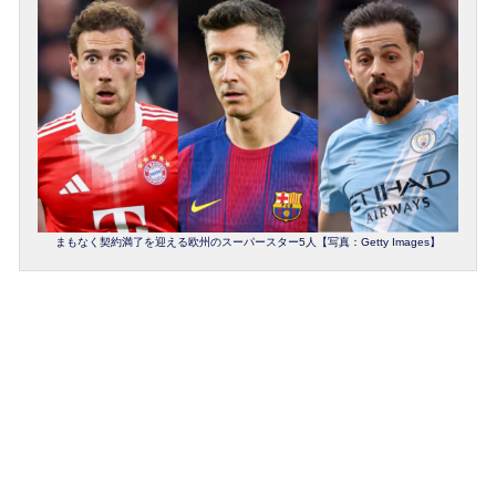
まもなく契約満了を迎える欧州のスーパースター5人【写真：Getty Images】