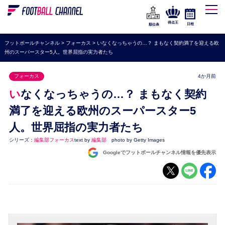
WEリーグ
なでしこジャパン
得点王
日程
順位表
海外サッカー
フットボールチャンネル
>
フォーカス
>
いなくなっちゃうの…？ まもなく契約満了を迎える欧
州のスーパースター5人。世界屈指の実力者たち
プレミアリーグ
ラ・リーガ
フォーカス
4か月前
セリエA
いなくなっちゃうの…？ まもなく契約
ブンデスリーガ
満了を迎える欧州のスーパースター5
人。世界屈指の実力者たち
UEFA
シリーズ：
編集部フォーカス
text by
編集部
photo by Getty Images
ナショナルチーム
Googleでフットボールチャンネル情報を優先表示
高校サッカー
動画