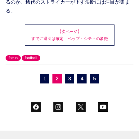
るのか。稀代のストライカーが下す決断には注目が集ま
る。
【次ページ】
すでに退団は確定…ペップ・シティの象徴
focus
football
1
2
3
4
5