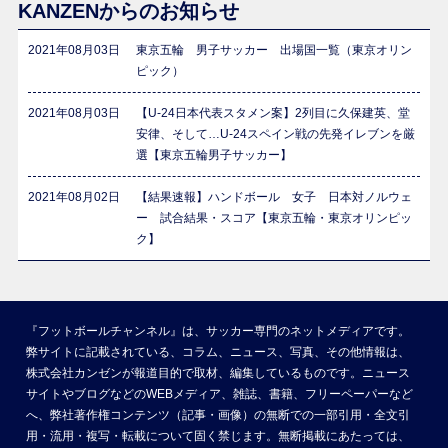
KANZENからのお知らせ
2021年08月03日
東京五輪 男子サッカー 出場国一覧（東京オリン
ピック）
2021年08月03日
【U-24日本代表スタメン案】2列目に久保建英、堂
安律、そして…U-24スペイン戦の先発イレブンを厳
選【東京五輪男子サッカー】
2021年08月02日
【結果速報】ハンドボール 女子 日本対ノルウェ
ー 試合結果・スコア【東京五輪・東京オリンピッ
ク】
『フットボールチャンネル』は、サッカー専門のネットメディアです。
弊サイトに記載されている、コラム、ニュース、写真、その他情報は、
株式会社カンゼンが報道目的で取材、編集しているものです。ニュース
サイトやブログなどのWEBメディア、雑誌、書籍、フリーペーパーなど
へ、弊社著作権コンテンツ（記事・画像）の無断での一部引用・全文引
用・流用・複写・転載について固く禁じます。無断掲載にあたっては、