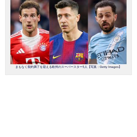
まもなく契約満了を迎える欧州のスーパースター5人【写真：Getty Images】