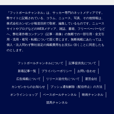
『フットボールチャンネル』は、サッカー専門のネットメディアです。
弊サイトに記載されている、コラム、ニュース、写真、その他情報は、
株式会社カンゼンが報道目的で取材、編集しているものです。ニュース
サイトやブログなどのWEBメディア、雑誌、書籍、フリーペーパーなど
へ、弊社著作権コンテンツ（記事・画像）の無断での一部引用・全文引
用・流用・複写・転載について固く禁じます。無断掲載にあたっては、
個人・法人問わず弊社規定の掲載費用をお支払い頂くことに同意したも
のとします。
フットボールチャンネルについて
記事提供先について
新着記事一覧
プライバシーポリシー
お問い合わせ
広告掲載について
リリース送付先について
運営会社
カンゼンからのお知らせ
プッシュ通知解除（配信停止）の方法
オンラインショップ
ベースボールチャンネル
映画チャンネル
競馬チャンネル