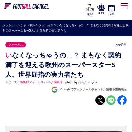
WEリーグ
なでしこジャパン
得点王
日程
順位表
海外サッカー
フットボールチャンネル
>
フォーカス
>
いなくなっちゃうの…？ まもなく契約満了を迎える欧
州のスーパースター5人。世界屈指の実力者たち
プレミアリーグ
ラ・リーガ
フォーカス
4か月前
セリエA
いなくなっちゃうの…？ まもなく契約
ブンデスリーガ
満了を迎える欧州のスーパースター5
人。世界屈指の実力者たち
UEFA
シリーズ：
編集部フォーカス
text by
編集部
photo by Getty Images
ナショナルチーム
Googleでフットボールチャンネル情報を優先表示
高校サッカー
動画