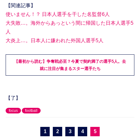
【関連記事】
使いません！？ 日本人選手を干した名監督6人
大失敗…。海外からあっという間に帰国した日本人選手5
人
大炎上…。日本人に嫌われた外国人選手5人
【最初から読む】争奪戦必至？今夏で契約満了の選手5人。去
就に注目が集まるスター選手たち
【了】
focus
football
1
2
3
4
5