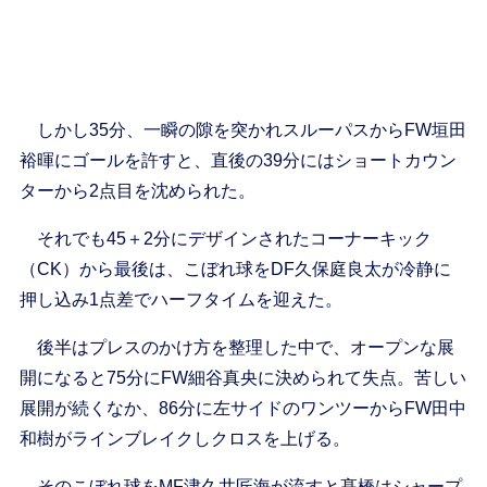
しかし35分、一瞬の隙を突かれスルーパスからFW垣田
裕暉にゴールを許すと、直後の39分にはショートカウン
ターから2点目を沈められた。
それでも45＋2分にデザインされたコーナーキック
（CK）から最後は、こぼれ球をDF久保庭良太が冷静に
押し込み1点差でハーフタイムを迎えた。
後半はプレスのかけ方を整理した中で、オープンな展
開になると75分にFW細谷真央に決められて失点。苦しい
展開が続くなか、86分に左サイドのワンツーからFW田中
和樹がラインブレイクしクロスを上げる。
そのこぼれ球をMF津久井匠海が流すと髙橋はシャープ