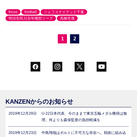
focus
football
ジェフユナイテッド千葉
明治安田J1百年構想リーグ
髙橋壱晟
1
2
KANZENからのお知らせ
2019年12月29日
U-22日本代表、今のままで東京五輪メダル獲得は無
理。何よりも森保監督の負担軽減を
2019年12月23日
中島翔哉はポルトに不可欠な存在へ。戦術に組み込