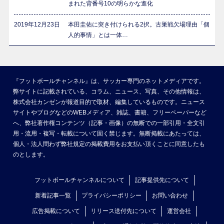
まれた背番号10の明らかな進化
2019年12月23日
本田圭佑に突き付けられる2択。古巣戦欠場理由「個
人的事情」とは一体…
『フットボールチャンネル』は、サッカー専門のネットメディアです。
弊サイトに記載されている、コラム、ニュース、写真、その他情報は、
株式会社カンゼンが報道目的で取材、編集しているものです。ニュース
サイトやブログなどのWEBメディア、雑誌、書籍、フリーペーパーなど
へ、弊社著作権コンテンツ（記事・画像）の無断での一部引用・全文引
用・流用・複写・転載について固く禁じます。無断掲載にあたっては、
個人・法人問わず弊社規定の掲載費用をお支払い頂くことに同意したも
のとします。
フットボールチャンネルについて
記事提供先について
新着記事一覧
プライバシーポリシー
お問い合わせ
広告掲載について
リリース送付先について
運営会社