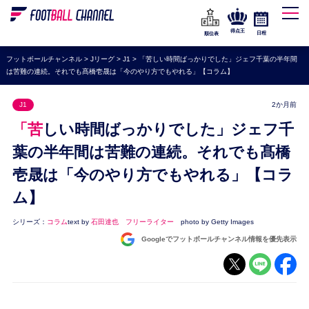
WEリーグ
なでしこジャパン
得点王
日程
順位表
海外サッカー
フットボールチャンネル
>
Jリーグ
>
J1
>
「苦しい時間ばっかりでした」ジェフ千葉の半年間
は苦難の連続。それでも髙橋壱晟は「今のやり方でもやれる」【コラム】
プレミアリーグ
ラ・リーガ
J1
2か月前
セリエA
「苦しい時間ばっかりでした」ジェフ千
ブンデスリーガ
葉の半年間は苦難の連続。それでも髙橋
壱晟は「今のやり方でもやれる」【コラ
UEFA
ム】
ナショナルチーム
高校サッカー
シリーズ：
コラム
text by
石田達也 フリーライター
photo by Getty Images
Googleでフットボールチャンネル情報を優先表示
動画