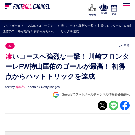
WEリーグ
なでしこジャパン
得点王
日程
順位表
海外サッカー
フットボールチャンネル
>
Jリーグ
>
J1
>
凄いコースへ強烈な一撃！ 川崎フロンターレFW持山
匡佑のゴールが最高！ 初得点からハットトリックを達成
プレミアリーグ
ラ・リーガ
J1
2か月前
セリエA
凄いコースへ強烈な一撃！ 川崎フロンタ
ブンデスリーガ
ーレFW持山匡佑のゴールが最高！ 初得
点からハットトリックを達成
UEFA
ナショナルチーム
text by
編集部
photo by Getty Images
Googleでフットボールチャンネル情報を優先表示
高校サッカー
動画