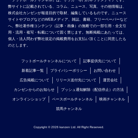
弊サイトに記載されている、コラム、ニュース、写真、その他情報は、
株式会社カンゼンが報道目的で取材、編集しているものです。ニュース
サイトやブログなどのWEBメディア、雑誌、書籍、フリーペーパーなど
へ、弊社著作権コンテンツ（記事・画像）の無断での一部引用・全文引
用・流用・複写・転載について固く禁じます。無断掲載にあたっては、
個人・法人問わず弊社規定の掲載費用をお支払い頂くことに同意したも
のとします。
フットボールチャンネルについて
記事提供先について
新着記事一覧
プライバシーポリシー
お問い合わせ
広告掲載について
リリース送付先について
運営会社
カンゼンからのお知らせ
プッシュ通知解除（配信停止）の方法
オンラインショップ
ベースボールチャンネル
映画チャンネル
競馬チャンネル
Copyright © 2026 kanzen Ltd. All Right Reserved.