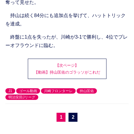
奪って見せた。
持山は続く84分にも追加点を挙げて、ハットトリック
を達成。
終盤に1点を失ったが、川崎が3-1で勝利し、4位でプレ
ーオフラウンドに臨む。
【次ページ】
【動画】持山匡佑のゴラッソがこれだ
J1
ゴール動画
川崎フロンターレ
持山匡佑
明治安田Jリーグ
1
2