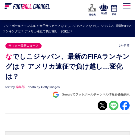
WEリーグ
なでしこジャパン
得点王
日程
順位表
海外サッカー
フットボールチャンネル
>
女子サッカー
>
なでしこジャパン
>
なでしこジャパン、最新のFIFA
ランキングは？ アメリカ遠征で負け越し…変化は？
プレミアリーグ
ラ・リーガ
サッカー最新ニュース
2か月前
セリエA
なでしこジャパン、最新のFIFAランキン
ブンデスリーガ
グは？ アメリカ遠征で負け越し…変化
は？
UEFA
ナショナルチーム
text by
編集部
photo by Getty Images
Googleでフットボールチャンネル情報を優先表示
高校サッカー
動画