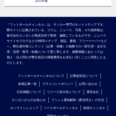
点の評価
『フットボールチャンネル』は、サッカー専門のネットメディアです。
弊サイトに記載されている、コラム、ニュース、写真、その他情報は、
株式会社カンゼンが報道目的で取材、編集しているものです。ニュース
サイトやブログなどのWEBメディア、雑誌、書籍、フリーペーパーなど
へ、弊社著作権コンテンツ（記事・画像）の無断での一部引用・全文引
用・流用・複写・転載について固く禁じます。無断掲載にあたっては、
個人・法人問わず弊社規定の掲載費用をお支払い頂くことに同意したも
のとします。
フットボールチャンネルについて
記事提供先について
新着記事一覧
プライバシーポリシー
お問い合わせ
広告掲載について
リリース送付先について
運営会社
カンゼンからのお知らせ
プッシュ通知解除（配信停止）の方法
オンラインショップ
ベースボールチャンネル
映画チャンネル
競馬チャンネル