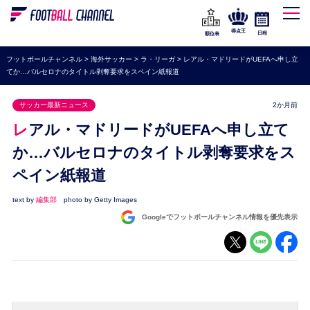
WEリーグ
なでしこジャパン
得点王
日程
順位表
海外サッカー
フットボールチャンネル
>
海外サッカー
>
ラ・リーガ
>
レアル・マドリードがUEFAへ申し立
てか…バルセロナのタイトル剥奪要求をスペイン紙報道
プレミアリーグ
ラ・リーガ
サッカー最新ニュース
2か月前
セリエA
レアル・マドリードがUEFAへ申し立て
ブンデスリーガ
か…バルセロナのタイトル剥奪要求をス
ペイン紙報道
UEFA
ナショナルチーム
text by
編集部
photo by Getty Images
Googleでフットボールチャンネル情報を優先表示
高校サッカー
動画