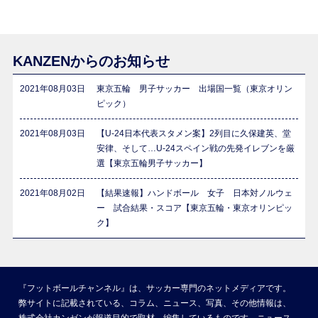
KANZENからのお知らせ
2021年08月03日
東京五輪 男子サッカー 出場国一覧（東京オリン
ピック）
2021年08月03日
【U-24日本代表スタメン案】2列目に久保建英、堂
安律、そして…U-24スペイン戦の先発イレブンを厳
選【東京五輪男子サッカー】
2021年08月02日
【結果速報】ハンドボール 女子 日本対ノルウェ
ー 試合結果・スコア【東京五輪・東京オリンピッ
ク】
『フットボールチャンネル』は、サッカー専門のネットメディアです。
弊サイトに記載されている、コラム、ニュース、写真、その他情報は、
株式会社カンゼンが報道目的で取材、編集しているものです。ニュース