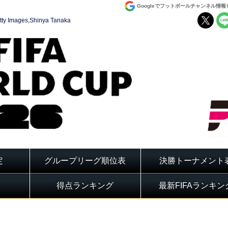
Googleでフットボールチャンネル情
tty Images,Shinya Tanaka
定
グループリーグ順位表
決勝トーナメント
得点ランキング
最新FIFAランキン