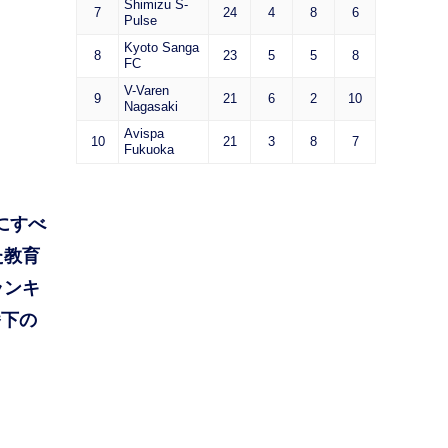
Shimizu S-
7
24
4
8
6
Pulse
Kyoto Sanga
8
23
5
5
8
FC
V-Varen
9
21
6
2
10
Nagasaki
Avispa
10
21
3
8
7
Fukuoka
にすべ
た教育
ランキ
番下の