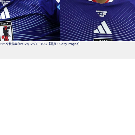
身校偏差値ランキング1～10位【写真：Getty Images】