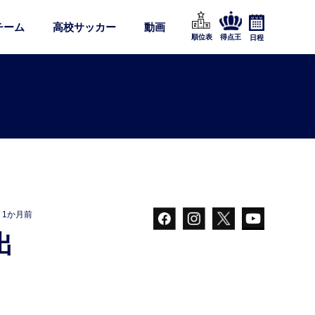
チーム
高校サッカー
動画
順位表
得点王
日程
1か月前