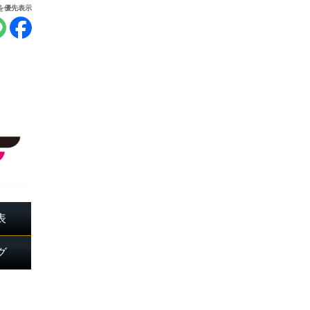
報を優先表示
表
グ