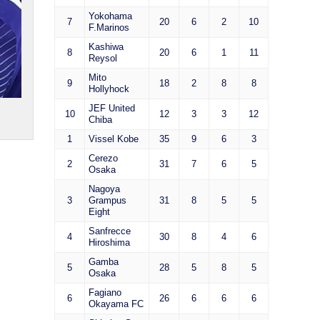
Yokohama
7
20
6
2
10
F.Marinos
Kashiwa
8
20
6
1
11
Reysol
Mito
9
18
2
8
8
Hollyhock
JEF United
10
12
3
3
12
Chiba
1
Vissel Kobe
35
9
6
3
Cerezo
2
31
7
6
5
Osaka
Nagoya
3
Grampus
31
8
5
5
Eight
Sanfrecce
4
30
8
4
6
Hiroshima
Gamba
5
28
5
8
5
Osaka
Fagiano
6
26
6
6
6
Okayama FC