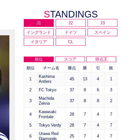
STANDINGS
J1
J2
J3
イングランド
ドイツ
スペイン
イタリア
CL
順位
スコア
得点王
順位
チーム名
勝点
勝
引
敗
Kashima
1
45
13
4
1
Antlers
2
FC Tokyo
37
9
6
3
Machida
3
37
8
8
2
Zelvia
Kawasaki
4
28
7
4
7
Frontale
5
Tokyo Verdy
28
7
4
7
Urawa Red
6
25
7
4
7
Diamonds