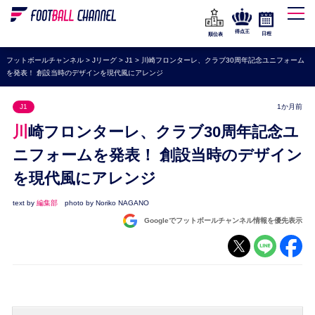
WEリーグ
なでしこジャパン
得点王
日程
順位表
海外サッカー
フットボールチャンネル
>
Jリーグ
>
J1
>
川崎フロンターレ、クラブ30周年記念ユニフォーム
を発表！ 創設当時のデザインを現代風にアレンジ
プレミアリーグ
ラ・リーガ
J1
1か月前
セリエA
川崎フロンターレ、クラブ30周年記念ユ
ブンデスリーガ
ニフォームを発表！ 創設当時のデザイン
を現代風にアレンジ
UEFA
ナショナルチーム
text by
編集部
photo by Noriko NAGANO
Googleでフットボールチャンネル情報を優先表示
高校サッカー
動画