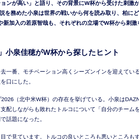
ションが高い」と語り、その背景にW杯から受けた刺激
解説を務めた小泉は世界の戦いから何を読み取り、柏に
や新加入の若原智哉も、それぞれの立場でW杯から刺激
だ」小泉佳穂がW杯から探したヒント
去一番、モチベーション高くシーズンインを迎えてい
欲を口にした。
2026（北中米W杯）の存在を挙げている。小泉はDAZ
を支配しながらも敗れたトルコについて「自分のチーム
間で話題になった。
う目で見ています。トルコの良いところも悪いところも