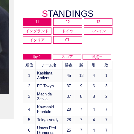
STANDINGS
J1
J2
J3
イングランド
ドイツ
スペイン
イタリア
CL
順位
スコア
得点王
順位
チーム名
勝点
勝
引
敗
Kashima
1
45
13
4
1
Antlers
2
FC Tokyo
37
9
6
3
Machida
3
37
8
8
2
Zelvia
Kawasaki
4
28
7
4
7
Frontale
5
Tokyo Verdy
28
7
4
7
Urawa Red
6
25
7
4
7
Diamonds