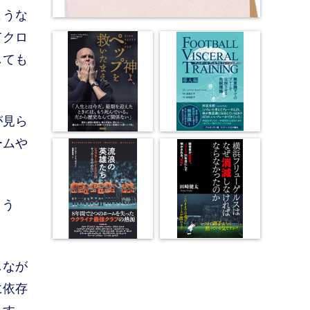
ような
てクロ
しても
が見ら
ームや
よう
しなが
に依存