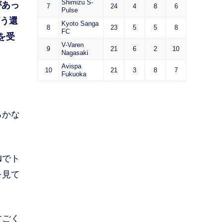
Shimizu S-
があっ
7
24
4
8
6
Pulse
どう還
Kyoto Sanga
8
23
5
5
8
FC
を受
V-Varen
9
21
6
2
10
Nagasaki
Avispa
10
21
3
8
7
Fukuoka
るかな
Nでト
を見て
すごく