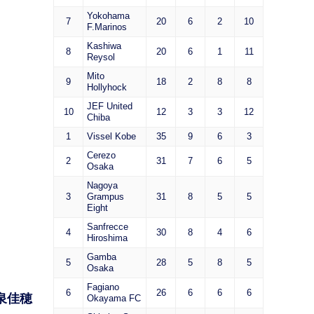
Yokohama
7
20
6
2
10
F.Marinos
Kashiwa
8
20
6
1
11
Reysol
Mito
9
18
2
8
8
Hollyhock
JEF United
10
12
3
3
12
Chiba
1
Vissel Kobe
35
9
6
3
Cerezo
2
31
7
6
5
Osaka
Nagoya
3
Grampus
31
8
5
5
Eight
Sanfrecce
4
30
8
4
6
Hiroshima
Gamba
5
28
5
8
5
Osaka
Fagiano
6
26
6
6
6
泉佳穂
Okayama FC