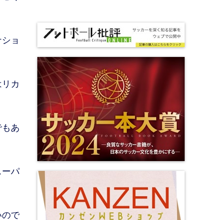
ナショ
はリカ
でもあ
スーパ
いので