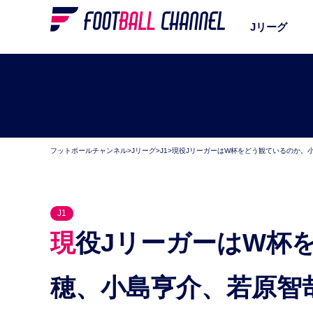
Jリーグ
フットボールチャンネル
>
Jリーグ
>
J1
>
現役JリーガーはW杯をどう観ているのか。
J1
現役JリーガーはW杯をどう観ているのか。小泉佳
穂、小島亨介、若原智