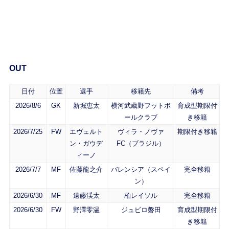
OUT
日付
位置
選手
移籍先
備考
2026/8/6
GK
新堀恵太
横河武蔵野フットボ
育成型期限付
ールクラブ
き移籍
2026/7/25
FW
エヴェルト
ヴィラ・ノヴァ
期限付き移籍
ン・ガウデ
FC（ブラジル）
ィーノ
2026/7/7
MF
佐藤龍之介
バレンシア（スペイ
完全移籍
ン）
2026/6/30
MF
遠藤渓太
柏レイソル
完全移籍
2026/6/30
FW
野澤零温
ジュビロ磐田
育成型期限付
き移籍