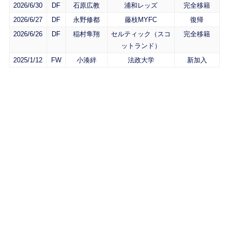
2026/6/30
DF
石原広教
浦和レッズ
完全移籍
2026/6/27
DF
永野修都
藤枝MYFC
復帰
2026/6/26
DF
稲村隼翔
セルティック（スコ
完全移籍
ットランド）
2025/1/12
FW
小湊絆
法政大学
新加入