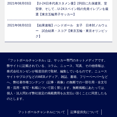
2021年08月03日
【U-24日本代表スタメン案】2列目に久保建英、堂
安律、そして…U-24スペイン戦の先発イレブンを厳
選【東京五輪男子サッカー】
2021年08月02日
【結果速報】ハンドボール 女子 日本対ノルウェ
ー 試合結果・スコア【東京五輪・東京オリンピッ
ク】
『フットボールチャンネル』は、サッカー専門のネットメディアです。
弊サイトに記載されている、コラム、ニュース、写真、その他情報は、
株式会社カンゼンが報道目的で取材、編集しているものです。ニュース
サイトやブログなどのWEBメディア、雑誌、書籍、フリーペーパーなど
へ、弊社著作権コンテンツ（記事・画像）の無断での一部引用・全文引
用・流用・複写・転載について固く禁じます。無断掲載にあたっては、
個人・法人問わず弊社規定の掲載費用をお支払い頂くことに同意したも
のとします。
フットボールチャンネルについて
記事提供先について