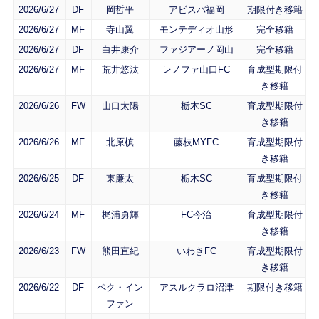
2026/6/27
DF
岡哲平
アビスパ福岡
期限付き移籍
2026/6/27
MF
寺山翼
モンテディオ山形
完全移籍
2026/6/27
DF
白井康介
ファジアーノ岡山
完全移籍
2026/6/27
MF
荒井悠汰
レノファ山口FC
育成型期限付
き移籍
2026/6/26
FW
山口太陽
栃木SC
育成型期限付
き移籍
2026/6/26
MF
北原槙
藤枝MYFC
育成型期限付
き移籍
2026/6/25
DF
東廉太
栃木SC
育成型期限付
き移籍
2026/6/24
MF
梶浦勇輝
FC今治
育成型期限付
き移籍
2026/6/23
FW
熊田直紀
いわきFC
育成型期限付
き移籍
2026/6/22
DF
ペク・イン
アスルクラロ沼津
期限付き移籍
ファン