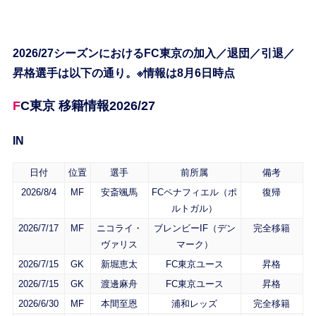
2026/27シーズンにおけるFC東京の加入／退団／引退／
昇格選手は以下の通り。※情報は8月6日時点
FC東京 移籍情報2026/27
IN
日付
位置
選手
前所属
備考
2026/8/4
MF
安斎颯馬
FCペナフィエル（ポ
復帰
ルトガル）
2026/7/17
MF
ニコライ・
ブレンビーIF（デン
完全移籍
ヴァリス
マーク）
2026/7/15
GK
新堀恵太
FC東京ユース
昇格
2026/7/15
GK
渡邊麻舟
FC東京ユース
昇格
2026/6/30
MF
本間至恩
浦和レッズ
完全移籍