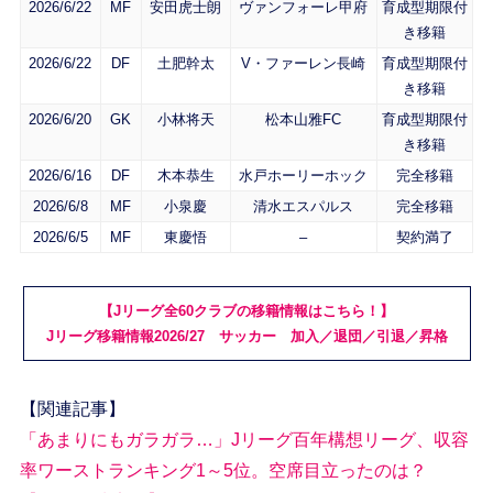
2026/6/22
MF
安田虎士朗
ヴァンフォーレ甲府
育成型期限付
き移籍
2026/6/22
DF
土肥幹太
V・ファーレン長崎
育成型期限付
き移籍
2026/6/20
GK
小林将天
松本山雅FC
育成型期限付
き移籍
2026/6/16
DF
木本恭生
水戸ホーリーホック
完全移籍
2026/6/8
MF
小泉慶
清水エスパルス
完全移籍
2026/6/5
MF
東慶悟
–
契約満了
【Jリーグ全60クラブの移籍情報はこちら！】
Jリーグ移籍情報2026/27 サッカー 加入／退団／引退／昇格
【関連記事】
「あまりにもガラガラ…」Jリーグ百年構想リーグ、収容
率ワーストランキング1～5位。空席目立ったのは？