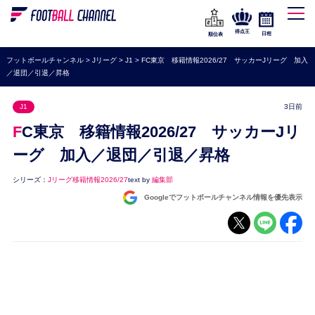
WEリーグ
なでしこジャパン
得点王
日程
順位表
海外サッカー
フットボールチャンネル
>
Jリーグ
>
J1
>
FC東京 移籍情報2026/27 サッカーJリーグ 加入
／退団／引退／昇格
プレミアリーグ
ラ・リーガ
J1
3日前
セリエA
FC東京 移籍情報2026/27 サッカーJリ
ブンデスリーガ
ーグ 加入／退団／引退／昇格
UEFA
シリーズ：
Jリーグ移籍情報2026/27
text by
編集部
Googleでフットボールチャンネル情報を優先表示
ナショナルチーム
高校サッカー
動画