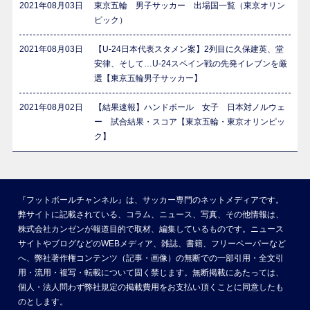
2021年08月03日
東京五輪 男子サッカー 出場国一覧（東京オリン
ピック）
2021年08月03日
【U-24日本代表スタメン案】2列目に久保建英、堂
安律、そして…U-24スペイン戦の先発イレブンを厳
選【東京五輪男子サッカー】
2021年08月02日
【結果速報】ハンドボール 女子 日本対ノルウェ
ー 試合結果・スコア【東京五輪・東京オリンピッ
ク】
『フットボールチャンネル』は、サッカー専門のネットメディアです。
弊サイトに記載されている、コラム、ニュース、写真、その他情報は、
株式会社カンゼンが報道目的で取材、編集しているものです。ニュース
サイトやブログなどのWEBメディア、雑誌、書籍、フリーペーパーなど
へ、弊社著作権コンテンツ（記事・画像）の無断での一部引用・全文引
用・流用・複写・転載について固く禁じます。無断掲載にあたっては、
個人・法人問わず弊社規定の掲載費用をお支払い頂くことに同意したも
のとします。