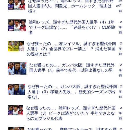
なぜ獲ったの…。浦和レッズ、謎すぎた歴代外
10
国人選手6人。問題児、ホームシック…理由は
か月
様々
前
浦和レッズ、謎すぎた歴代外国人選手（4）1年
2
でリーグ出場なし…。「迷惑をかけた」CL経験
年
者
前
なぜ獲ったの…。柏レイソル、謎すぎる歴代外国
2
人選手（2）全世界でプレー禁止！？ 消えた韓国
年
の逸材とは？
前
なぜ獲ったの…。ガンバ大阪、謎すぎた歴代外
2
国人選手（4）前半で交代→以降出番なしの男
年
前
なぜ獲ったの…。ガンバ大阪、謎すぎた歴代外国
2
人選手（3）移籍大失敗…。歴史的シーズンで出
年
場なし
前
なぜ獲ったの…。浦和レッズ、謎すぎた歴代外国
2
人選手（3）ピークは過ぎていた？ 半年でさよな
年
らの元ブラジル代表
前
なぜ獲ったの…。鹿島アントラーズ、謎すぎた歴
2