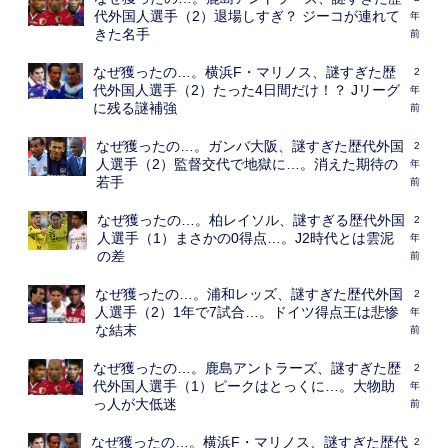
代外国人選手（2）退場しすぎ？ ジーコが連れて
年
きた名手
前
なぜ獲ったの…。横浜F・マリノス、謎すぎた歴
2
代外国人選手（2）たった4日間だけ！？ Jリーグ
年
に残る謎補強
前
なぜ獲ったの…。ガンバ大阪、謎すぎた歴代外国
2
人選手（2）監督交代で地獄に…。消えた期待の
年
若手
前
なぜ獲ったの…。柏レイソル、謎すぎる歴代外国
2
人選手（1）まさかの0得点…。J2時代とは雲泥
年
の差
前
なぜ獲ったの…。浦和レッズ、謎すぎた歴代外国
2
人選手（2）1年で7試合…。ドイツ得点王は悲惨
年
な結末
前
なぜ獲ったの…。鹿島アントラーズ、謎すぎた歴
2
代外国人選手（1）ピークはとっくに…。大物助
年
っ人が大低迷
前
なぜ獲ったの…。横浜F・マリノス、謎すぎた歴代
2