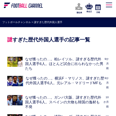
WEリーグ
なでしこジャパン
得点王
日程
順位表
海外サッカー
フットボールチャンネル
>
謎すぎた歴代外国人選手
プレミアリーグ
ラ・リーガ
謎すぎた歴代外国人選手の記事一覧
セリエA
ブンデスリーガ
なぜ獲ったの…。柏レイソル、謎すぎる歴代外
9か
国人選手6人。ほとんど試合に出られなかった男
月
UEFA
たち
前
ナショナルチーム
なぜ獲ったの…。横浜F・マリノス、謎すぎた歴
9か
代外国人選手6人。元レアル・マドリードMFも
月
高校サッカー
前
動画
なぜ獲ったの…。ガンバ大阪、謎すぎた歴代外
10
国人選手6人。スペインの大物も韓国の逸材も
か月
不発
前