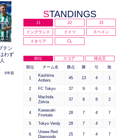
STANDINGS
J1
J2
J3
イングランド
ドイツ
スペイン
イタリア
CL
ャプテン
はわず
順位
スコア
得点王
1人
順位
チーム名
勝点
勝
引
敗
6年前
Kashima
1
45
13
4
1
Antlers
2
FC Tokyo
37
9
6
3
Machida
3
37
8
8
2
Zelvia
Kawasaki
4
28
7
4
7
Frontale
5
Tokyo Verdy
28
7
4
7
Urawa Red
6
25
7
4
7
Diamonds