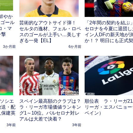
鮮やか
勝ゴール
芸術的なアウトサイド弾！
「2年間の契約を結ぶ」
コ・マ
セルタの逸材、フェル・ロペ
セロナを今夏に退団し
一撃
スのゴールが上手い…美しす
イン人DFの新天地が
ぎる一発【EL】
か！？ 明日にも正式
3か月前
6か月前
・ソシエ
スペイン最高額のクラブは？
順位表 ラ・リーガ21
放送・配
ラ・リーガ市場価値ランキン
リーガ・エスパニョー
久保建英
グ1～10位。バルセロナ対レ
ペイン）
アルは大差で決着？
3年前
3年前