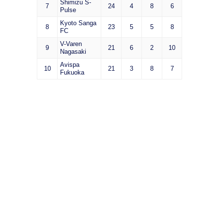
Shimizu S-
7
24
4
8
6
Pulse
Kyoto Sanga
8
23
5
5
8
FC
V-Varen
9
21
6
2
10
Nagasaki
Avispa
10
21
3
8
7
Fukuoka