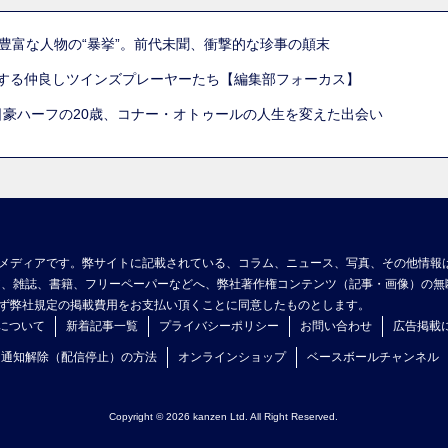
豊富な人物の“暴挙”。前代未聞、衝撃的な珍事の顛末
躍する仲良しツインズプレーヤーたち【編集部フォーカス】
日豪ハーフの20歳、コナー・オトゥールの人生を変えた出会い
メディアです。弊サイトに記載されている、コラム、ニュース、写真、その他情報
ア、雑誌、書籍、フリーペーパーなどへ、弊社著作権コンテンツ（記事・画像）の無
ず弊社規定の掲載費用をお支払い頂くことに同意したものとします。
について
新着記事一覧
プライバシーポリシー
お問い合わせ
広告掲載
ュ通知解除（配信停止）の方法
オンラインショップ
ベースボールチャンネル
Copyright © 2026 kanzen Ltd. All Right Reserved.