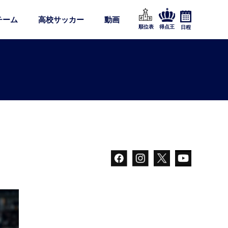
チーム
高校サッカー
動画
順位表
得点王
日程