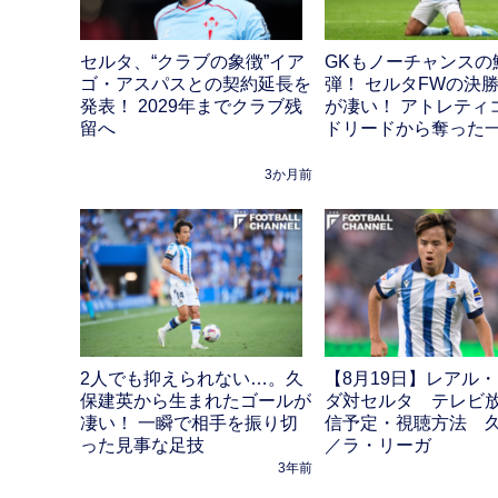
セルタ、“クラブの象徴”イア
GKもノーチャンスの
ゴ・アスパスとの契約延長を
弾！ セルタFWの決
発表！ 2029年までクラブ残
が凄い！ アトレティ
留へ
ドリードから奪った
3か月前
2人でも抑えられない…。久
【8月19日】レアル
保建英から生まれたゴールが
ダ対セルタ テレビ
凄い！ 一瞬で相手を振り切
信予定・視聴方法 
った見事な足技
／ラ・リーガ
3年前