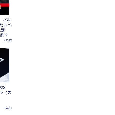
 バル
たスペ
決定
契約？
2年前
/22
ラ（ス
5年前