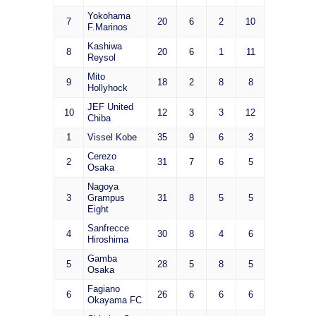
Yokohama
7
20
6
2
10
F.Marinos
Kashiwa
8
20
6
1
11
Reysol
Mito
9
18
2
8
8
Hollyhock
JEF United
10
12
3
3
12
Chiba
1
Vissel Kobe
35
9
6
3
Cerezo
2
31
7
6
5
Osaka
Nagoya
3
Grampus
31
8
5
5
Eight
Sanfrecce
4
30
8
4
6
Hiroshima
Gamba
5
28
5
8
5
Osaka
Fagiano
6
26
6
6
6
Okayama FC