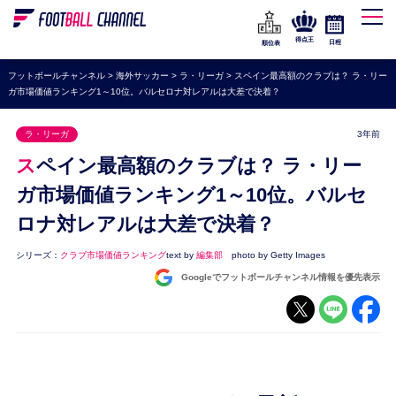
WEリーグ
なでしこジャパン
得点王
日程
順位表
海外サッカー
フットボールチャンネル
>
海外サッカー
>
ラ・リーガ
>
スペイン最高額のクラブは？ ラ・リー
ガ市場価値ランキング1～10位。バルセロナ対レアルは大差で決着？
プレミアリーグ
ラ・リーガ
ラ・リーガ
3年前
セリエA
スペイン最高額のクラブは？ ラ・リー
ブンデスリーガ
ガ市場価値ランキング1～10位。バルセ
ロナ対レアルは大差で決着？
UEFA
ナショナルチーム
シリーズ：
クラブ市場価値ランキング
text by
編集部
photo by Getty Images
Googleでフットボールチャンネル情報を優先表示
高校サッカー
動画