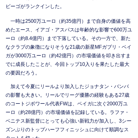
ビーゴがランクインした。
一時は2500万ユーロ（約35億円）まで自身の価値を高
めたエース、イアゴ・アスパスは年齢的な影響で600万ユ
ーロ（約8.4億円）まで下落している。その一方で、新た
なクラブの象徴になりそうな21歳の新星MFガブリ・ベイ
ガが3000万ユーロ（約42億円）の市場価値を叩き出すま
でに成長したことが、今回トップ10入りを果たした最大
の要因だろう。
加えて今夏にリールより加入したジョナタン・バンバ
の影響も大きい。リールでリーグ優勝の経験もある27歳
のコートジボワール代表FWは、ベイガに次ぐ2000万ユ
ーロ（約28億円）の市場価値を記録している。ラファ・
ベニテス新監督にとっても心強い新戦力が加入し、3シー
ズンぶりのトップハーフフィニッシュに向けて順調なス