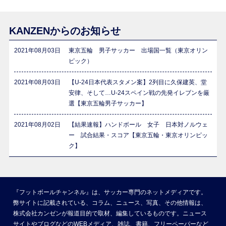
KANZENからのお知らせ
2021年08月03日
東京五輪 男子サッカー 出場国一覧（東京オリン
ピック）
2021年08月03日
【U-24日本代表スタメン案】2列目に久保建英、堂
安律、そして…U-24スペイン戦の先発イレブンを厳
選【東京五輪男子サッカー】
2021年08月02日
【結果速報】ハンドボール 女子 日本対ノルウェ
ー 試合結果・スコア【東京五輪・東京オリンピッ
ク】
『フットボールチャンネル』は、サッカー専門のネットメディアです。
弊サイトに記載されている、コラム、ニュース、写真、その他情報は、
株式会社カンゼンが報道目的で取材、編集しているものです。ニュース
サイトやブログなどのWEBメディア、雑誌、書籍、フリーペーパーなど