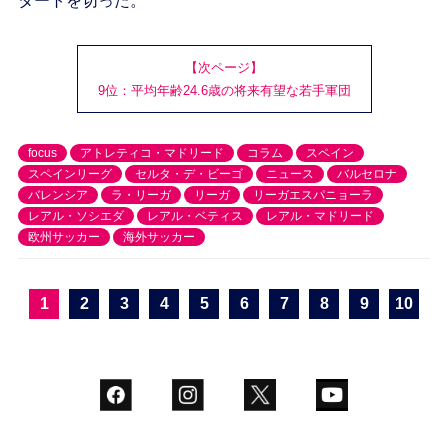
タートを切った。
【次ページ】
9位：平均年齢24.6歳の将来有望な若手軍団
focus
アトレティコ・マドリード
コラム
スペイン
スペインリーグ
セルタ・デ・ビーゴ
ニュース
バルセロナ
バレンシア
ラ・リーガ
リーガ
リーガエスパニョーラ
レアル・ソシエダ
レアル・ベティス
レアル・マドリード
欧州サッカー
海外サッカー
1
2
3
4
5
6
7
8
9
10