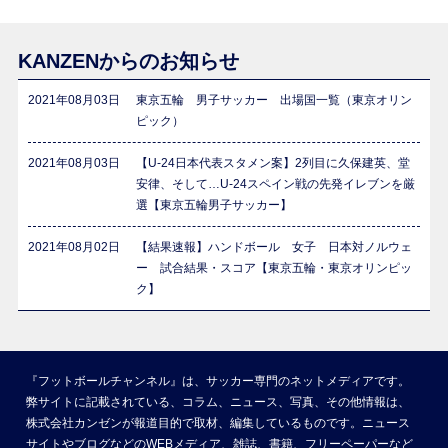
KANZENからのお知らせ
2021年08月03日
東京五輪 男子サッカー 出場国一覧（東京オリン
ピック）
2021年08月03日
【U-24日本代表スタメン案】2列目に久保建英、堂
安律、そして…U-24スペイン戦の先発イレブンを厳
選【東京五輪男子サッカー】
2021年08月02日
【結果速報】ハンドボール 女子 日本対ノルウェ
ー 試合結果・スコア【東京五輪・東京オリンピッ
ク】
『フットボールチャンネル』は、サッカー専門のネットメディアです。
弊サイトに記載されている、コラム、ニュース、写真、その他情報は、
株式会社カンゼンが報道目的で取材、編集しているものです。ニュース
サイトやブログなどのWEBメディア、雑誌、書籍、フリーペーパーなど