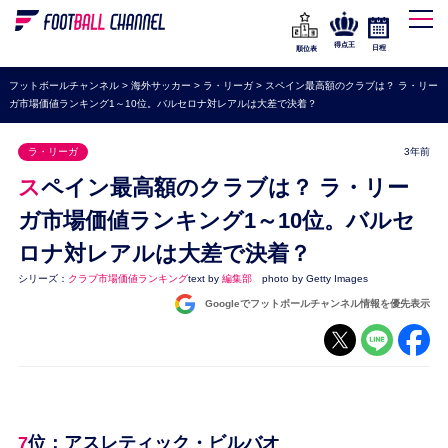
WEリーグ
なでしこジャパン
得点王
日程
順位表
海外サッカー
フットボールチャンネル
>
海外サッカー
>
ラ・リーガ
>
スペイン最高額のクラブは？ ラ・リー
ガ市場価値ランキング1～10位。バルセロナ対レアルは大差で決着？
プレミアリーグ
ラ・リーガ
ラ・リーガ
3年前
セリエA
スペイン最高額のクラブは？ ラ・リー
ブンデスリーガ
ガ市場価値ランキング1～10位。バルセ
ロナ対レアルは大差で決着？
UEFA
シリーズ：
クラブ市場価値ランキング
text by
編集部
photo by Getty Images
ナショナルチーム
Googleでフットボールチャンネル情報を優先表示
高校サッカー
動画
7位：アスレティック・ビルバオ