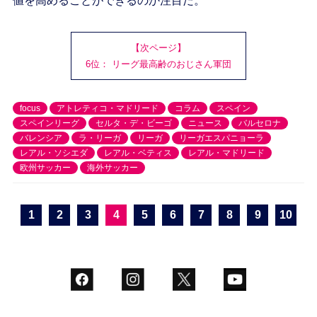
値を高めることができるのか注目だ。
【次ページ】
6位： リーグ最高齢のおじさん軍団
focus
アトレティコ・マドリード
コラム
スペイン
スペインリーグ
セルタ・デ・ビーゴ
ニュース
バルセロナ
バレンシア
ラ・リーガ
リーガ
リーガエスパニョーラ
レアル・ソシエダ
レアル・ベティス
レアル・マドリード
欧州サッカー
海外サッカー
1
2
3
4
5
6
7
8
9
10