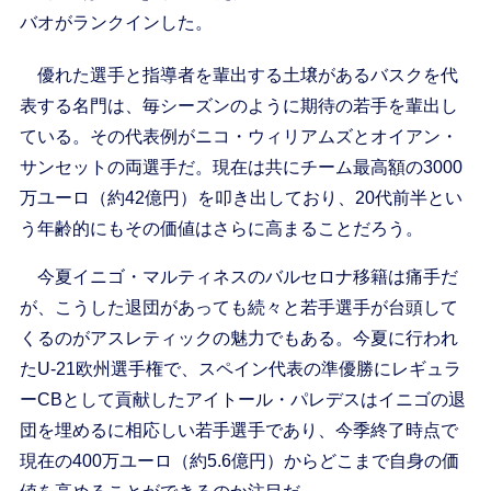
バオがランクインした。
優れた選手と指導者を輩出する土壌があるバスクを代
表する名門は、毎シーズンのように期待の若手を輩出し
ている。その代表例がニコ・ウィリアムズとオイアン・
サンセットの両選手だ。現在は共にチーム最高額の3000
万ユーロ（約42億円）を叩き出しており、20代前半とい
う年齢的にもその価値はさらに高まることだろう。
今夏イニゴ・マルティネスのバルセロナ移籍は痛手だ
が、こうした退団があっても続々と若手選手が台頭して
くるのがアスレティックの魅力でもある。今夏に行われ
たU-21欧州選手権で、スペイン代表の準優勝にレギュラ
ーCBとして貢献したアイトール・パレデスはイニゴの退
団を埋めるに相応しい若手選手であり、今季終了時点で
現在の400万ユーロ（約5.6億円）からどこまで自身の価