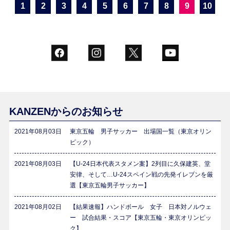
1
2
3
4
5
6
7
8
9
10
KANZENからのお知らせ
2021年08月03日
東京五輪 男子サッカー 出場国一覧（東京オリン
ピック）
2021年08月03日
【U-24日本代表スタメン案】2列目に久保建英、堂
安律、そして…U-24スペイン戦の先発イレブンを厳
選【東京五輪男子サッカー】
2021年08月02日
【結果速報】ハンドボール 女子 日本対ノルウェ
ー 試合結果・スコア【東京五輪・東京オリンピッ
ク】