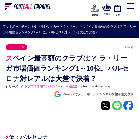
WEリーグ
なでしこジャパン
得点王
日程
順位表
海外サッカー
フットボールチャンネル
>
海外サッカー
>
ラ・リーガ
>
スペイン最高額のクラブは？ ラ・リー
ガ市場価値ランキング1～10位。バルセロナ対レアルは大差で決着？
プレミアリーグ
ラ・リーガ
ラ・リーガ
3年前
セリエA
スペイン最高額のクラブは？ ラ・リー
ブンデスリーガ
ガ市場価値ランキング1～10位。バルセ
ロナ対レアルは大差で決着？
UEFA
シリーズ：
クラブ市場価値ランキング
text by
編集部
photo by Getty Images
ナショナルチーム
Googleでフットボールチャンネル情報を優先表示
高校サッカー
動画
2位：バルセロナ