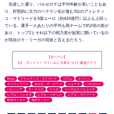
先述した通り、バルセロナは平均年齢が若いこともあ
り、対照的に主力のベテラン化が進む3位のアトレティ
コ・マドリードを3億ユーロ（約420億円）以上も上回っ
ている。選手一人あたりの平均も両チームで約2倍の差が
あり、トップ2とそれ以下の戦力差が如実に開いているの
が現在のラ・リーガの現状と言えるだろう。
【次ページ】
1位：ダントツ！ ライバルに大差をつけた最強クラブ
focus
アトレティコ・マドリード
コラム
スペイン
スペインリーグ
セルタ・デ・ビーゴ
ニュース
バルセロナ
バレンシア
ラ・リーガ
リーガ
リーガエスパニョーラ
レアル・ソシエダ
レアル・ベティス
レアル・マドリード
欧州サッカー
海外サッカー