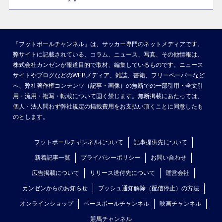
『フットボールチャンネル』は、サッカー専門のネットメディアです。
弊サイトに記載されている、コラム、ニュース、写真、その他情報は、
株式会社カンゼンが報道目的で取材、編集しているものです。ニュース
サイトやブログなどのWEBメディア、雑誌、書籍、フリーペーパーなど
へ、弊社著作権コンテンツ（記事・画像）の無断での一部引用・全文引
用・流用・複写・転載について固く禁じます。無断掲載にあたっては、
個人・法人問わず弊社規定の掲載費用をお支払い頂くことに同意したも
のとします。
フットボールチャンネルについて
記事提供先について
新着記事一覧
プライバシーポリシー
お問い合わせ
広告掲載について
リリース送付先について
運営会社
カンゼンからのお知らせ
プッシュ通知解除（配信停止）の方法
オンラインショップ
ベースボールチャンネル
映画チャンネル
競馬チャンネル