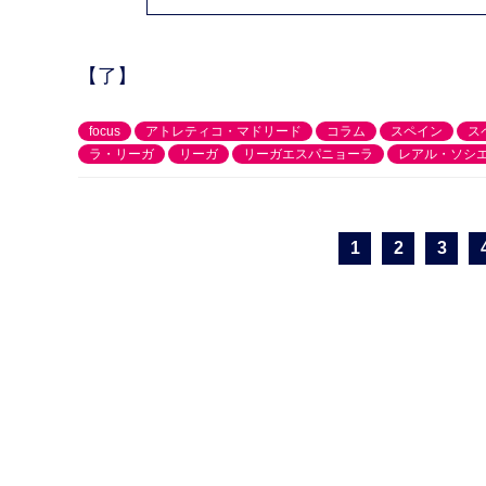
【了】
focus
アトレティコ・マドリード
コラム
スペイン
ス
ラ・リーガ
リーガ
リーガエスパニョーラ
レアル・ソシ
1
2
3