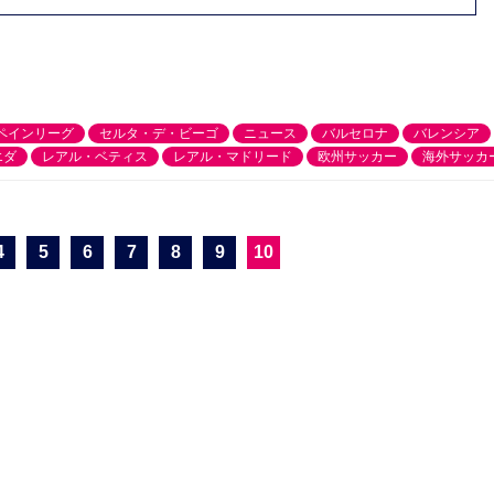
ペインリーグ
セルタ・デ・ビーゴ
ニュース
バルセロナ
バレンシア
エダ
レアル・ベティス
レアル・マドリード
欧州サッカー
海外サッカ
4
5
6
7
8
9
10