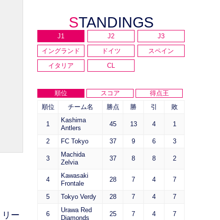
STANDINGS
J1
J2
J3
イングランド
ドイツ
スペイン
イタリア
CL
順位
スコア
得点王
順位
チーム名
勝点
勝
引
敗
Kashima
1
45
13
4
1
Antlers
2
FC Tokyo
37
9
6
3
Machida
3
37
8
8
2
Zelvia
Kawasaki
4
28
7
4
7
Frontale
5
Tokyo Verdy
28
7
4
7
Urawa Red
・リー
6
25
7
4
7
Diamonds