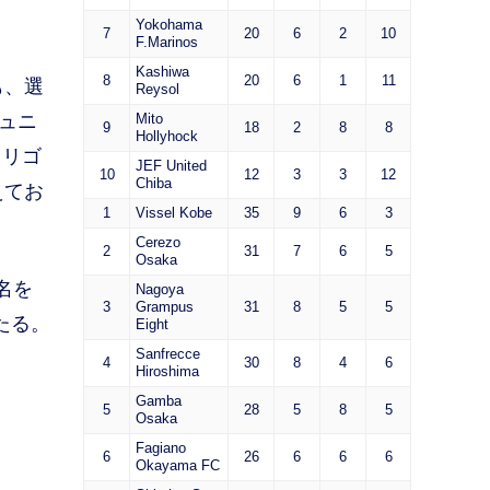
Yokohama
7
20
6
2
10
F.Marinos
Kashiwa
8
20
6
1
11
も、選
Reysol
ュニ
Mito
9
18
2
8
8
Hollyhock
ドリゴ
JEF United
10
12
3
3
12
Chiba
えてお
1
Vissel Kobe
35
9
6
3
Cerezo
2
31
7
6
5
Osaka
名を
Nagoya
3
Grampus
31
8
5
5
たる。
Eight
Sanfrecce
4
30
8
4
6
Hiroshima
Gamba
5
28
5
8
5
Osaka
Fagiano
6
26
6
6
6
Okayama FC