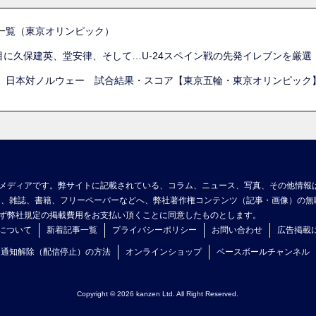
一覧（東京オリンピック）
列目に久保建英、堂安律、そして…U-24スペイン戦の先発イレブンを厳
 日本対ノルウェー 試合結果・スコア【東京五輪・東京オリンピック
メディアです。弊サイトに記載されている、コラム、ニュース、写真、その他情報
ア、雑誌、書籍、フリーペーパーなどへ、弊社著作権コンテンツ（記事・画像）の無
ず弊社規定の掲載費用をお支払い頂くことに同意したものとします。
について
新着記事一覧
プライバシーポリシー
お問い合わせ
広告掲載
ュ通知解除（配信停止）の方法
オンラインショップ
ベースボールチャンネル
Copyright © 2026 kanzen Ltd. All Right Reserved.