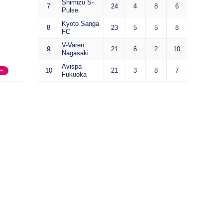
Shimizu S-
7
24
4
8
6
Pulse
Kyoto Sanga
8
23
5
5
8
FC
V-Varen
9
21
6
2
10
Nagasaki
Avispa
10
21
3
8
7
ー
Fukuoka