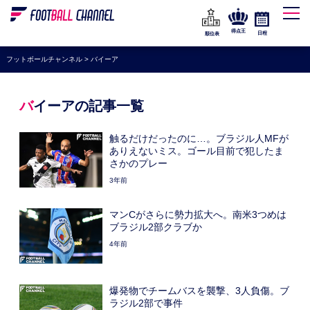
WEリーグ
なでしこジャパン
得点王
日程
順位表
海外サッカー
フットボールチャンネル
>
バイーア
プレミアリーグ
ラ・リーガ
バイーアの記事一覧
セリエA
触るだけだったのに…。ブラジル人MFが
ブンデスリーガ
ありえないミス。ゴール目前で犯したま
さかのプレー
UEFA
3年前
ナショナルチーム
マンCがさらに勢力拡大へ。南米3つめは
高校サッカー
ブラジル2部クラブか
4年前
動画
爆発物でチームバスを襲撃、3人負傷。ブ
ラジル2部で事件