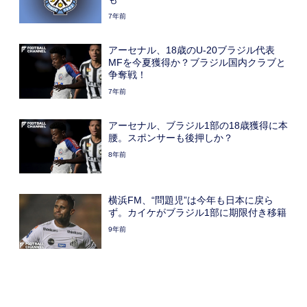
7年前
アーセナル、18歳のU-20ブラジル代表
MFを今夏獲得か？ブラジル国内クラブと
争奪戦！
7年前
アーセナル、ブラジル1部の18歳獲得に本
腰。スポンサーも後押しか？
8年前
横浜FM、“問題児”は今年も日本に戻ら
ず。カイケがブラジル1部に期限付き移籍
9年前