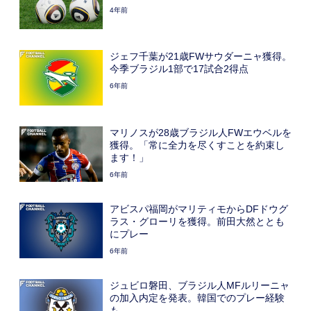
4年前
ジェフ千葉が21歳FWサウダーニャ獲得。
今季ブラジル1部で17試合2得点
6年前
マリノスが28歳ブラジル人FWエウベルを
獲得。「常に全力を尽くすことを約束し
ます！」
6年前
アビスパ福岡がマリティモからDFドウグ
ラス・グローリを獲得。前田大然ととも
にプレー
6年前
ジュビロ磐田、ブラジル人MFルリーニャ
の加入内定を発表。韓国でのプレー経験
も