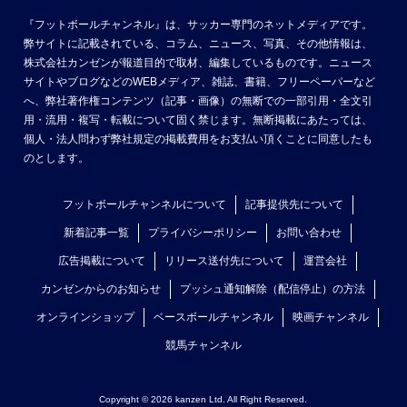
『フットボールチャンネル』は、サッカー専門のネットメディアです。
弊サイトに記載されている、コラム、ニュース、写真、その他情報は、
株式会社カンゼンが報道目的で取材、編集しているものです。ニュース
サイトやブログなどのWEBメディア、雑誌、書籍、フリーペーパーなど
へ、弊社著作権コンテンツ（記事・画像）の無断での一部引用・全文引
用・流用・複写・転載について固く禁じます。無断掲載にあたっては、
個人・法人問わず弊社規定の掲載費用をお支払い頂くことに同意したも
のとします。
フットボールチャンネルについて
記事提供先について
新着記事一覧
プライバシーポリシー
お問い合わせ
広告掲載について
リリース送付先について
運営会社
カンゼンからのお知らせ
プッシュ通知解除（配信停止）の方法
オンラインショップ
ベースボールチャンネル
映画チャンネル
競馬チャンネル
Copyright © 2026 kanzen Ltd. All Right Reserved.