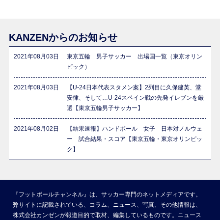
KANZENからのお知らせ
2021年08月03日
東京五輪 男子サッカー 出場国一覧（東京オリン
ピック）
2021年08月03日
【U-24日本代表スタメン案】2列目に久保建英、堂
安律、そして…U-24スペイン戦の先発イレブンを厳
選【東京五輪男子サッカー】
2021年08月02日
【結果速報】ハンドボール 女子 日本対ノルウェ
ー 試合結果・スコア【東京五輪・東京オリンピッ
ク】
『フットボールチャンネル』は、サッカー専門のネットメディアです。
弊サイトに記載されている、コラム、ニュース、写真、その他情報は、
株式会社カンゼンが報道目的で取材、編集しているものです。ニュース