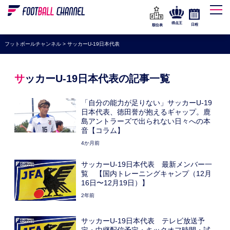
WEリーグ
なでしこジャパン
得点王
日程
順位表
海外サッカー
フットボールチャンネル
>
サッカーU-19日本代表
プレミアリーグ
ラ・リーガ
サッカーU-19日本代表の記事一覧
セリエA
「自分の能力が足りない」サッカーU-19
ブンデスリーガ
日本代表、徳田誉が抱えるギャップ。鹿
島アントラーズで出られない日々への本
UEFA
音【コラム】
4か月前
ナショナルチーム
サッカーU-19日本代表 最新メンバー一
高校サッカー
覧 【国内トレーニングキャンプ（12月
16日〜12月19日）】
動画
2年前
サッカーU-19日本代表 テレビ放送予
定・中継配信予定・キックオフ時間・試