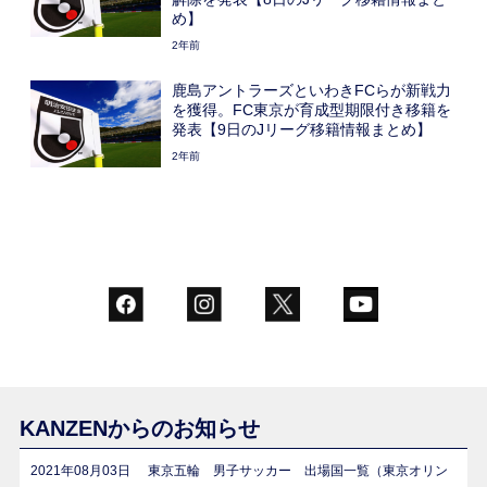
め】
2年前
鹿島アントラーズといわきFCらが新戦力
を獲得。FC東京が育成型期限付き移籍を
発表【9日のJリーグ移籍情報まとめ】
2年前
KANZENからのお知らせ
2021年08月03日
東京五輪 男子サッカー 出場国一覧（東京オリン