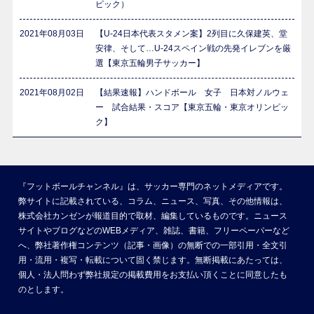
ピック）
2021年08月03日
【U-24日本代表スタメン案】2列目に久保建英、堂
安律、そして…U-24スペイン戦の先発イレブンを厳
選【東京五輪男子サッカー】
2021年08月02日
【結果速報】ハンドボール 女子 日本対ノルウェ
ー 試合結果・スコア【東京五輪・東京オリンピッ
ク】
『フットボールチャンネル』は、サッカー専門のネットメディアです。
弊サイトに記載されている、コラム、ニュース、写真、その他情報は、
株式会社カンゼンが報道目的で取材、編集しているものです。ニュース
サイトやブログなどのWEBメディア、雑誌、書籍、フリーペーパーなど
へ、弊社著作権コンテンツ（記事・画像）の無断での一部引用・全文引
用・流用・複写・転載について固く禁じます。無断掲載にあたっては、
個人・法人問わず弊社規定の掲載費用をお支払い頂くことに同意したも
のとします。