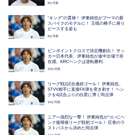
8か月前
“キング”の貫禄！ 伊東純也がプーマの新
スパイクのモデルに！ 王様の椅子に座り
ピースする姿も
9か月前
ピンポイントクロスで決定機創出！ サッ
カー日本代表、伊東純也が途中出場で存
在感。KRCヘンクは逆転勝利
10か月前
リーグ戦2試合連続ゴール！ 伊東純也、
STVV相手に直接FK弾を突き刺す！ ヘン
クを4試合ぶりの白星に導く同点弾
10か月前
ニアへ強烈な一撃！ 伊東純也がついにヘ
ンク復帰後リーグ戦初ゴール！ 圧巻のラ
ストパスから決めた同点弾