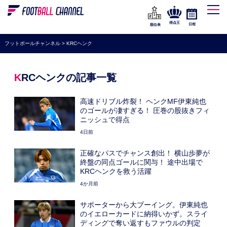
WEリーグ
なでしこジャパン
得点王
日程
順位表
海外サッカー
フットボールチャンネル
>
KRCヘンク
プレミアリーグ
ラ・リーガ
KRCヘンクの記事一覧
セリエA
高速ドリブル炸裂！ ヘンクMF伊東純也
ブンデスリーガ
のゴールが凄すぎる！ 圧巻の股抜きフィ
ニッシュで得点
UEFA
4日前
ナショナルチーム
正確なパスでチャンス創出！ 横山歩夢が
終盤の同点ゴールに関与！ 途中出場で
高校サッカー
KRCヘンクを救う活躍
動画
4か月前
サポーターから大ブーイング。伊東純也
のイエローカードに納得いかず。スライ
ディングで奪い返すもファウルの判定