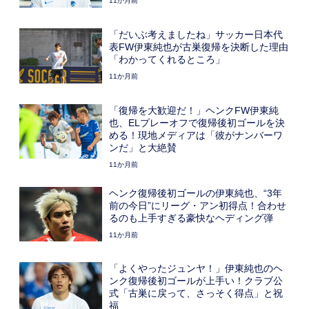
11か月前
「だいぶ考えましたね」サッカー日本代
表FW伊東純也が古巣復帰を決断した理由
「わかってくれるところ」
11か月前
「復帰を大歓迎だ！」ヘンクFW伊東純
也、ELプレーオフで復帰後初ゴールを決
める！現地メディアは「彼がナンバーワ
ンだ」と大絶賛
11か月前
ヘンク復帰後初ゴールの伊東純也、“3年
前の今日”にリーグ・アン初得点！合わせ
るのも上手すぎる豪快なヘディング弾
11か月前
「よくやったジュンヤ！」伊東純也のヘ
ンク復帰後初ゴールが上手い！クラブ公
式「古巣に戻って、さっそく得点」と祝
福