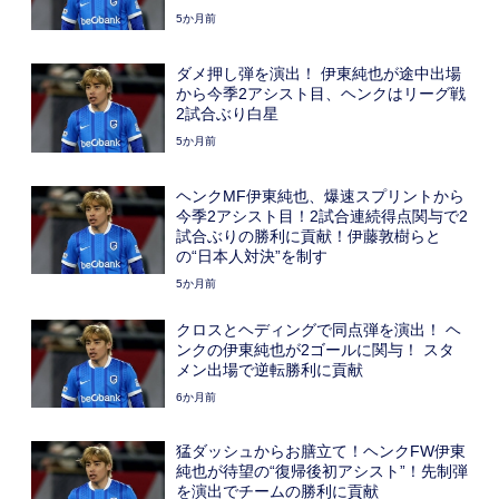
5か月前
ダメ押し弾を演出！ 伊東純也が途中出場
から今季2アシスト目、ヘンクはリーグ戦
2試合ぶり白星
5か月前
ヘンクMF伊東純也、爆速スプリントから
今季2アシスト目！2試合連続得点関与で2
試合ぶりの勝利に貢献！伊藤敦樹らと
の“日本人対決”を制す
5か月前
クロスとヘディングで同点弾を演出！ ヘ
ンクの伊東純也が2ゴールに関与！ スタ
メン出場で逆転勝利に貢献
6か月前
猛ダッシュからお膳立て！ヘンクFW伊東
純也が待望の“復帰後初アシスト”！先制弾
を演出でチームの勝利に貢献