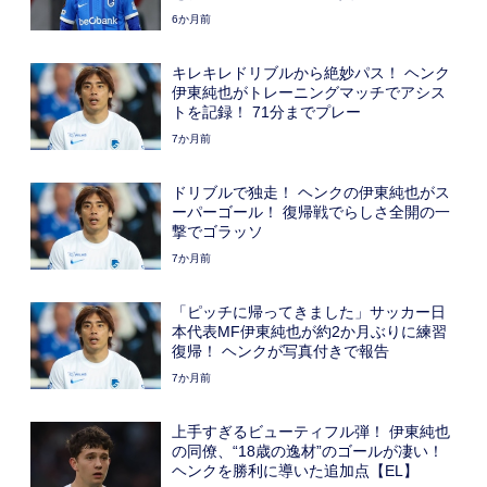
6か月前
キレキレドリブルから絶妙パス！ ヘンク
伊東純也がトレーニングマッチでアシス
トを記録！ 71分までプレー
7か月前
ドリブルで独走！ ヘンクの伊東純也がス
ーパーゴール！ 復帰戦でらしさ全開の一
撃でゴラッソ
7か月前
「ピッチに帰ってきました」サッカー日
本代表MF伊東純也が約2か月ぶりに練習
復帰！ ヘンクが写真付きで報告
7か月前
上手すぎるビューティフル弾！ 伊東純也
の同僚、“18歳の逸材”のゴールが凄い！
ヘンクを勝利に導いた追加点【EL】