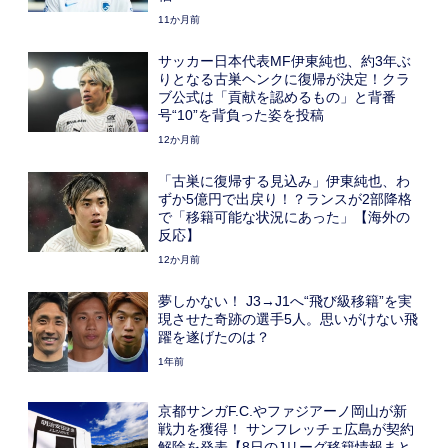
11か月前
サッカー日本代表MF伊東純也、約3年ぶ
りとなる古巣ヘンクに復帰が決定！クラ
ブ公式は「貢献を認めるもの」と背番
号“10”を背負った姿を投稿
12か月前
「古巣に復帰する見込み」伊東純也、わ
ずか5億円で出戻り！？ランスが2部降格
で「移籍可能な状況にあった」【海外の
反応】
12か月前
夢しかない！ J3→J1へ“飛び級移籍”を実
現させた奇跡の選手5人。思いがけない飛
躍を遂げたのは？
1年前
京都サンガF.C.やファジアーノ岡山が新
戦力を獲得！ サンフレッチェ広島が契約
解除を発表【8日のJリーグ移籍情報まと