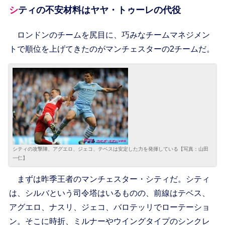
シティの不安材料はヤヤ・トゥーレの代役
ロンドンのチームを尻目に、巧みなチームマネジメン
トで順位を上げてきたのがマンチェスターの2チームだ。
シティの攻撃陣、アグエロ、ジェコ、テベスは安定した力を発揮している【写真：山田
一仁】
まずは昨季王者のマンチェスター・シティだ。シティ
は、シルバという司令塔はいるものの、前線はテベス、
アグエロ、ナスリ、ジェコ、バロテッリでローテーショ
ン。そこに時折、ミルナーやウイングタイプのシンクレ