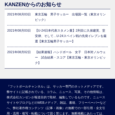
KANZENからのお知らせ
2021年08月03日
東京五輪 男子サッカー 出場国一覧（東京オリン
ピック）
2021年08月03日
【U-24日本代表スタメン案】2列目に久保建英、堂
安律、そして…U-24スペイン戦の先発イレブンを厳
選【東京五輪男子サッカー】
2021年08月02日
【結果速報】ハンドボール 女子 日本対ノルウェ
ー 試合結果・スコア【東京五輪・東京オリンピッ
ク】
『フットボールチャンネル』は、サッカー専門のネットメディアです。
弊サイトに記載されている、コラム、ニュース、写真、その他情報は、
株式会社カンゼンが報道目的で取材、編集しているものです。ニュース
サイトやブログなどのWEBメディア、雑誌、書籍、フリーペーパーなど
へ、弊社著作権コンテンツ（記事・画像）の無断での一部引用・全文引
用・流用・複写・転載について固く禁じます。無断掲載にあたっては、