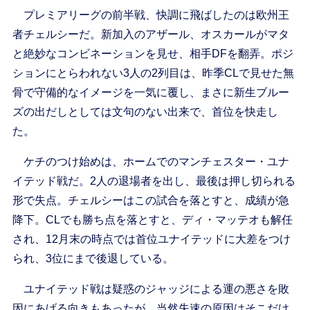
プレミアリーグの前半戦、快調に飛ばしたのは欧州王
者チェルシーだ。新加入のアザール、オスカールがマタ
と絶妙なコンビネーションを見せ、相手DFを翻弄。ポジ
ションにとらわれない3人の2列目は、昨季CLで見せた無
骨で守備的なイメージを一気に覆し、まさに新生ブルー
ズの出だしとしては文句のない出来で、首位を快走し
た。
ケチのつけ始めは、ホームでのマンチェスター・ユナ
イテッド戦だ。2人の退場者を出し、最後は押し切られる
形で失点。チェルシーはこの試合を落とすと、成績が急
降下。CLでも勝ち点を落とすと、ディ・マッテオも解任
され、12月末の時点では首位ユナイテッドに大差をつけ
られ、3位にまで後退している。
ユナイテッド戦は疑惑のジャッジによる運の悪さを敗
因にあげる向きもあったが、当然失速の原因はそこだけ