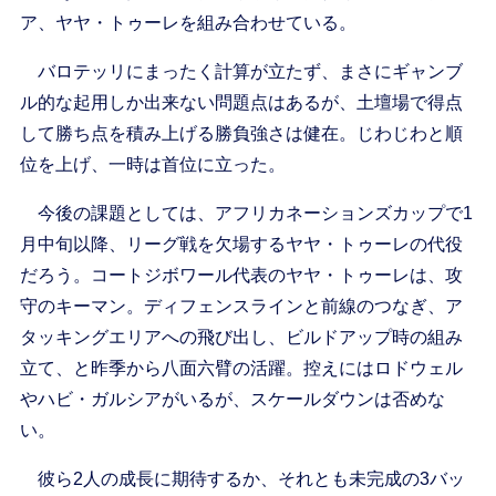
ア、ヤヤ・トゥーレを組み合わせている。
バロテッリにまったく計算が立たず、まさにギャンブ
ル的な起用しか出来ない問題点はあるが、土壇場で得点
して勝ち点を積み上げる勝負強さは健在。じわじわと順
位を上げ、一時は首位に立った。
今後の課題としては、アフリカネーションズカップで1
月中旬以降、リーグ戦を欠場するヤヤ・トゥーレの代役
だろう。コートジボワール代表のヤヤ・トゥーレは、攻
守のキーマン。ディフェンスラインと前線のつなぎ、ア
タッキングエリアへの飛び出し、ビルドアップ時の組み
立て、と昨季から八面六臂の活躍。控えにはロドウェル
やハビ・ガルシアがいるが、スケールダウンは否めな
い。
彼ら2人の成長に期待するか、それとも未完成の3バッ