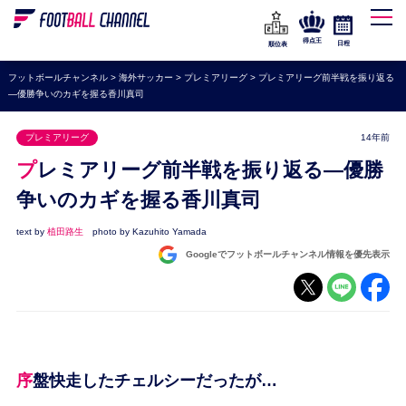
WEリーグ
なでしこジャパン
得点王
日程
順位表
海外サッカー
フットボールチャンネル
>
海外サッカー
>
プレミアリーグ
>
プレミアリーグ前半戦を振り返る
―優勝争いのカギを握る香川真司
プレミアリーグ
ラ・リーガ
プレミアリーグ
14年前
セリエA
プレミアリーグ前半戦を振り返る―優勝
ブンデスリーガ
争いのカギを握る香川真司
UEFA
text by
植田路生
photo by Kazuhito Yamada
Googleでフットボールチャンネル情報を優先表示
ナショナルチーム
高校サッカー
動画
序盤快走したチェルシーだったが…