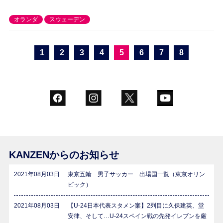
オランダ
スウェーデン
1
2
3
4
5
6
7
8
KANZENからのお知らせ
2021年08月03日
東京五輪 男子サッカー 出場国一覧（東京オリン
ピック）
2021年08月03日
【U-24日本代表スタメン案】2列目に久保建英、堂
安律、そして…U-24スペイン戦の先発イレブンを厳