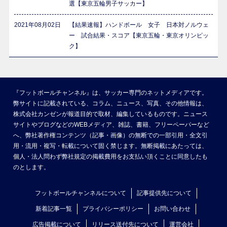
選【東京五輪男子サッカー】
2021年08月02日
【結果速報】ハンドボール 女子 日本対ノルウェ
ー 試合結果・スコア【東京五輪・東京オリンピッ
ク】
『フットボールチャンネル』は、サッカー専門のネットメディアです。
弊サイトに記載されている、コラム、ニュース、写真、その他情報は、
株式会社カンゼンが報道目的で取材、編集しているものです。ニュース
サイトやブログなどのWEBメディア、雑誌、書籍、フリーペーパーなど
へ、弊社著作権コンテンツ（記事・画像）の無断での一部引用・全文引
用・流用・複写・転載について固く禁じます。無断掲載にあたっては、
個人・法人問わず弊社規定の掲載費用をお支払い頂くことに同意したも
のとします。
フットボールチャンネルについて
記事提供先について
新着記事一覧
プライバシーポリシー
お問い合わせ
広告掲載について
リリース送付先について
運営会社