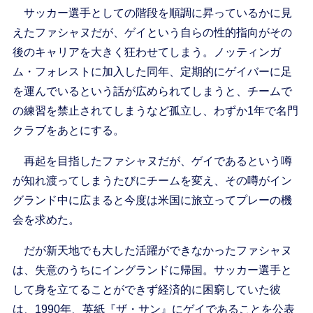
サッカー選手としての階段を順調に昇っているかに見
えたファシャヌだが、ゲイという自らの性的指向がその
後のキャリアを大きく狂わせてしまう。ノッティンガ
ム・フォレストに加入した同年、定期的にゲイバーに足
を運んでいるという話が広められてしまうと、チームで
の練習を禁止されてしまうなど孤立し、わずか1年で名門
クラブをあとにする。
再起を目指したファシャヌだが、ゲイであるという噂
が知れ渡ってしまうたびにチームを変え、その噂がイン
グランド中に広まると今度は米国に旅立ってプレーの機
会を求めた。
だが新天地でも大した活躍ができなかったファシャヌ
は、失意のうちにイングランドに帰国。サッカー選手と
して身を立てることができず経済的に困窮していた彼
は、1990年、英紙『ザ・サン』にゲイであることを公表