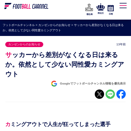
WEリーグ
なでしこジャパン
得点王
日程
順位表
海外サッカー
フットボールチャンネル
>
カンゼンからのお知らせ
>
サッカーから差別がなくなる日は来る
か。依然として少ない同性愛カミングアウト
プレミアリーグ
ラ・リーガ
カンゼンからのお知らせ
13年前
セリエA
サッカーから差別がなくなる日は来る
ブンデスリーガ
か。依然として少ない同性愛カミングア
ウト
UEFA
ナショナルチーム
Googleでフットボールチャンネル情報を優先表示
高校サッカー
動画
カミングアウトで人生が狂ってしまった選手