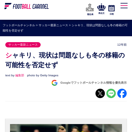
WEリーグ
なでしこジャパン
得点王
日程
順位表
海外サッカー
フットボールチャンネル
>
サッカー最新ニュース
>
シャキリ、現状は問題なしも冬の移籍の可
能性を否定せず
プレミアリーグ
ラ・リーガ
サッカー最新ニュース
12年前
セリエA
シャキリ、現状は問題なしも冬の移籍の
ブンデスリーガ
可能性を否定せず
UEFA
text by
編集部
photo by Getty Images
Googleでフットボールチャンネル情報を優先表示
ナショナルチーム
高校サッカー
動画