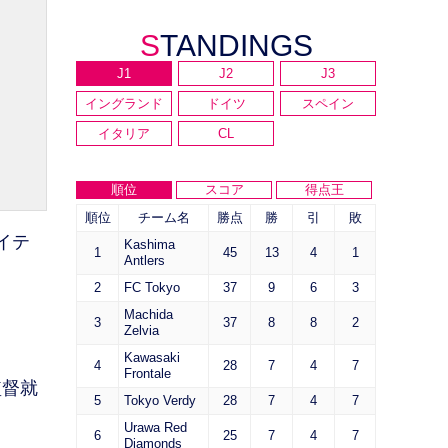
STANDINGS
J1
J2
J3
イングランド
ドイツ
スペイン
イタリア
CL
順位
スコア
得点王
順位
チーム名
勝点
勝
引
敗
イテ
Kashima
1
45
13
4
1
Antlers
2
FC Tokyo
37
9
6
3
Machida
3
37
8
8
2
Zelvia
Kawasaki
4
28
7
4
7
Frontale
監督就
5
Tokyo Verdy
28
7
4
7
Urawa Red
6
25
7
4
7
Diamonds