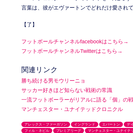
言葉は、彼がエヴァートンでどれだけ愛され
【了】
フットボールチャンネルfacebookはこちら→
フットボールチャンネルTwitterはこちら→
関連リンク
勝ち続ける男モウリーニョ
サッカー好きほど知らない戦術の常識
一流フットボーラーがリアルに語る「個」の
マンチェスター・ユナイテッドクロニクル
アレックス・ファーガソン
イングランド
エバートン
デ
フィル・ネビル
プレミアリーグ
マンチェスター・ユナイテ