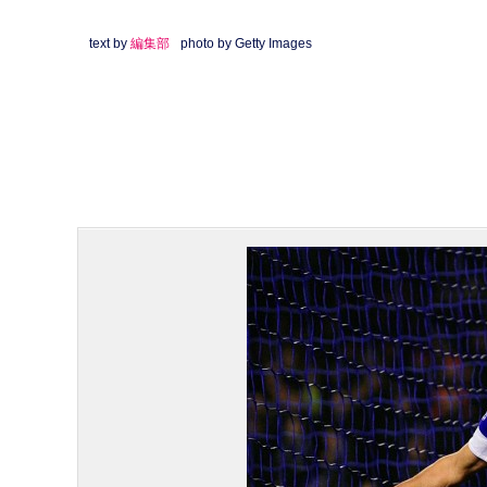
text by
編集部
photo by Getty Images