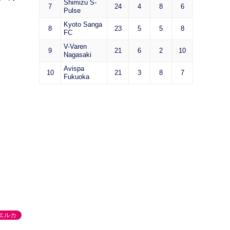
Shimizu S-
7
24
4
8
6
Pulse
Kyoto Sanga
8
23
5
5
8
FC
V-Varen
9
21
6
2
10
Nagasaki
Avispa
10
21
3
8
7
Fukuoka
エルカ