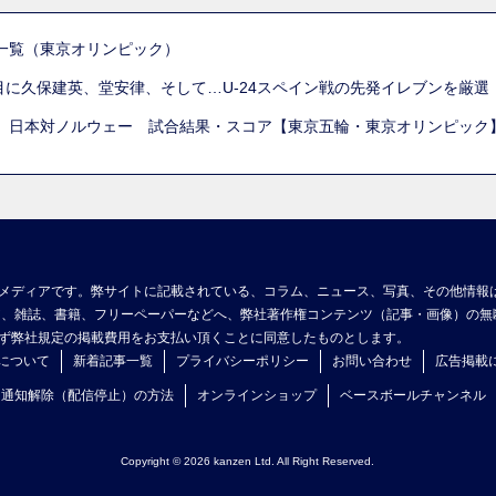
一覧（東京オリンピック）
列目に久保建英、堂安律、そして…U-24スペイン戦の先発イレブンを厳
 日本対ノルウェー 試合結果・スコア【東京五輪・東京オリンピック
メディアです。弊サイトに記載されている、コラム、ニュース、写真、その他情報
ア、雑誌、書籍、フリーペーパーなどへ、弊社著作権コンテンツ（記事・画像）の無
ず弊社規定の掲載費用をお支払い頂くことに同意したものとします。
について
新着記事一覧
プライバシーポリシー
お問い合わせ
広告掲載
ュ通知解除（配信停止）の方法
オンラインショップ
ベースボールチャンネル
Copyright © 2026 kanzen Ltd. All Right Reserved.