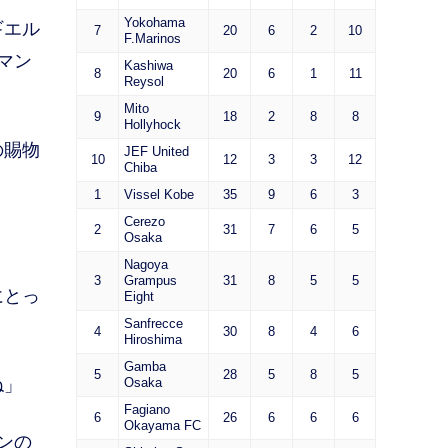
Yokohama
ギエル
7
20
6
2
10
F.Marinos
マン
Kashiwa
8
20
6
1
11
Reysol
Mito
9
18
2
8
8
Hollyhock
の賜物
JEF United
10
12
3
3
12
Chiba
1
Vissel Kobe
35
9
6
3
Cerezo
2
31
7
6
5
Osaka
Nagoya
3
Grampus
31
8
5
5
にとっ
Eight
Sanfrecce
4
30
8
4
6
Hiroshima
Gamba
5
28
5
8
5
ね」
Osaka
Fagiano
6
26
6
6
6
Okayama FC
ンの