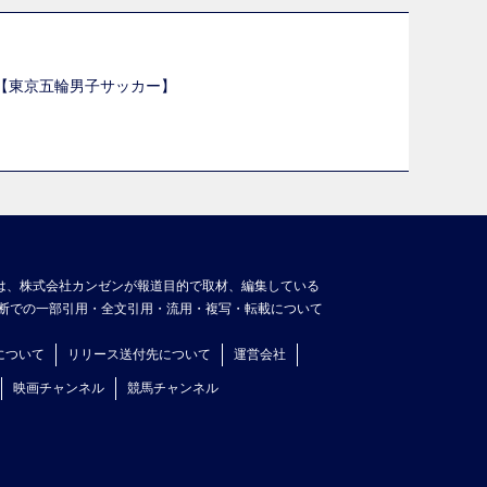
選【東京五輪男子サッカー】
】
は、株式会社カンゼンが報道目的で取材、編集している
断での一部引用・全文引用・流用・複写・転載について
について
リリース送付先について
運営会社
映画チャンネル
競馬チャンネル