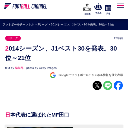
WEリーグ
なでしこジャパン
得点王
日程
順位表
海外サッカー
フットボールチャンネル
>
Jリーグ
>
2014シーズン、J1ベスト30を発表。30位～21位
プレミアリーグ
Jリーグ
12年前
ラ・リーガ
2014シーズン、J1ベスト30を発表。30
セリエA
位～21位
ブンデスリーガ
text by
編集部
photo by Getty Images
UEFA
Googleでフットボールチャンネル情報を優先表示
ナショナルチーム
高校サッカー
動画
日本代表に選ばれたMF田口