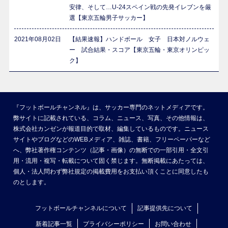
安律、そして…U-24スペイン戦の先発イレブンを厳
選【東京五輪男子サッカー】
2021年08月02日
【結果速報】ハンドボール 女子 日本対ノルウェ
ー 試合結果・スコア【東京五輪・東京オリンピッ
ク】
『フットボールチャンネル』は、サッカー専門のネットメディアです。
弊サイトに記載されている、コラム、ニュース、写真、その他情報は、
株式会社カンゼンが報道目的で取材、編集しているものです。ニュース
サイトやブログなどのWEBメディア、雑誌、書籍、フリーペーパーなど
へ、弊社著作権コンテンツ（記事・画像）の無断での一部引用・全文引
用・流用・複写・転載について固く禁じます。無断掲載にあたっては、
個人・法人問わず弊社規定の掲載費用をお支払い頂くことに同意したも
のとします。
フットボールチャンネルについて
記事提供先について
新着記事一覧
プライバシーポリシー
お問い合わせ