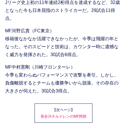
Jリーグ史上初の11年連続2桁得点を達成するなど、32歳
となった今も日本屈指のストライカーだ。29試合11得
点。
MF河野広貴（FC東京）
移籍後なかなか活躍できなかったが、今季は飛躍の年と
なった。そのスピードと技術は、カウンター時に遺憾な
く威力を発揮された。30試合6得点。
MF中村憲剛（川崎フロンターレ）
今季も変わらぬパフォーマンスで攻撃を牽引。しかし、
負傷離脱するとチームも優勝争いから脱落。その存在の
大きさが伺えた。30試合3得点。
【次ページ】
長谷川チルドレンのMF阿部