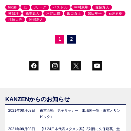
focus
J1
Jリーグ
ベスト30
中村憲剛
佐藤寿人
林彰洋
森重真人
河野広貴
田口泰士
盛田剛平
石原直樹
那須大亮
阿部浩之
1
2
KANZENからのお知らせ
2021年08月03日
東京五輪 男子サッカー 出場国一覧（東京オリン
ピック）
2021年08月03日
【U-24日本代表スタメン案】2列目に久保建英、堂