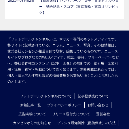
2021年08月02日
【結果速報】ハンドボール 女子 日本対ノルウェ
ー 試合結果・スコア【東京五輪・東京オリンピッ
ク】
『フットボールチャンネル』は、サッカー専門のネットメディアです。
弊サイトに記載されている、コラム、ニュース、写真、その他情報は、
株式会社カンゼンが報道目的で取材、編集しているものです。ニュース
サイトやブログなどのWEBメディア、雑誌、書籍、フリーペーパーなど
へ、弊社著作権コンテンツ（記事・画像）の無断での一部引用・全文引
用・流用・複写・転載について固く禁じます。無断掲載にあたっては、
個人・法人問わず弊社規定の掲載費用をお支払い頂くことに同意したも
のとします。
フットボールチャンネルについて
記事提供先について
新着記事一覧
プライバシーポリシー
お問い合わせ
広告掲載について
リリース送付先について
運営会社
カンゼンからのお知らせ
プッシュ通知解除（配信停止）の方法