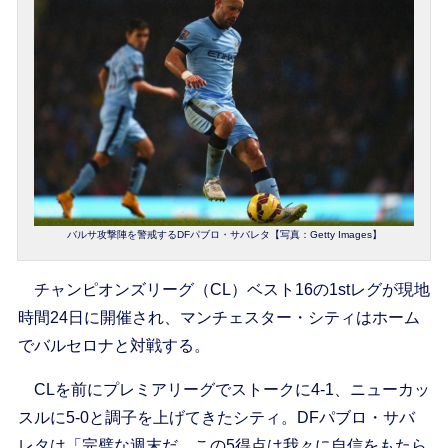
バルサ攻撃陣を警戒するDFパブロ・サバレタ【写真：Getty Images】
チャンピオンズリーグ（CL）ベスト16の1stレグが現地
時間24日に開催され、マンチェスター・シティはホーム
でバルセロナと対戦する。
CLを前にプレミアリーグでストークに4-1、ニューカッ
スルに5-0と調子を上げてきたシティ。DFパブロ・サバ
レタは「完璧な週末だ。この5得点は我々に自信をもたら