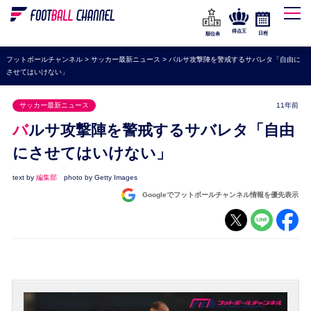
WEリーグ
なでしこジャパン
得点王
日程
順位表
海外サッカー
フットボールチャンネル
>
サッカー最新ニュース
>
バルサ攻撃陣を警戒するサバレタ「自由に
させてはいけない」
プレミアリーグ
ラ・リーガ
サッカー最新ニュース
11年前
セリエA
バルサ攻撃陣を警戒するサバレタ「自由
ブンデスリーガ
にさせてはいけない」
UEFA
text by
編集部
photo by Getty Images
Googleでフットボールチャンネル情報を優先表示
ナショナルチーム
高校サッカー
動画