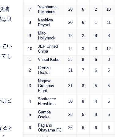
Yokohama
段階
7
20
6
2
10
F.Marinos
僕は良
Kashiwa
8
20
6
1
11
Reysol
Mito
9
18
2
8
8
Hollyhock
ってい
JEF United
10
12
3
3
12
Chiba
ってし
1
Vissel Kobe
35
9
6
3
Cerezo
2
31
7
6
5
Osaka
Nagoya
3
Grampus
31
8
5
5
Eight
Sanfrecce
ではピ
4
30
8
4
6
Hiroshima
Gamba
5
28
5
8
5
Osaka
Fagiano
なると
6
26
6
6
6
Okayama FC