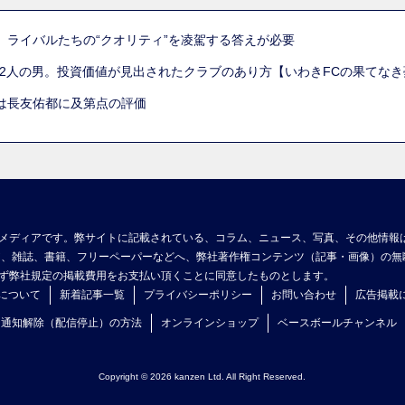
。ライバルたちの“クオリティ”を凌駕する答えが必要
た2人の男。投資価値が見出されたクラブのあり方【いわきFCの果てなき
は長友佑都に及第点の評価
メディアです。弊サイトに記載されている、コラム、ニュース、写真、その他情報
ア、雑誌、書籍、フリーペーパーなどへ、弊社著作権コンテンツ（記事・画像）の無
ず弊社規定の掲載費用をお支払い頂くことに同意したものとします。
について
新着記事一覧
プライバシーポリシー
お問い合わせ
広告掲載
ュ通知解除（配信停止）の方法
オンラインショップ
ベースボールチャンネル
Copyright © 2026 kanzen Ltd. All Right Reserved.