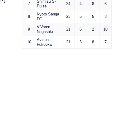
そう
Shimizu S-
7
24
4
8
6
Pulse
Kyoto Sanga
8
23
5
5
8
FC
V-Varen
9
21
6
2
10
Nagasaki
Avispa
10
21
3
8
7
Fukuoka