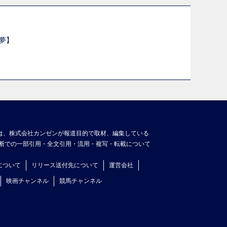
夢】
は、株式会社カンゼンが報道目的で取材、編集している
断での一部引用・全文引用・流用・複写・転載について
について
リリース送付先について
運営会社
映画チャンネル
競馬チャンネル