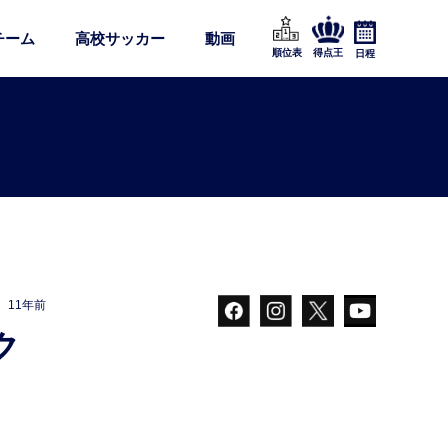
チーム
高校サッカー
動画
順位表
得点王
日程
11年前