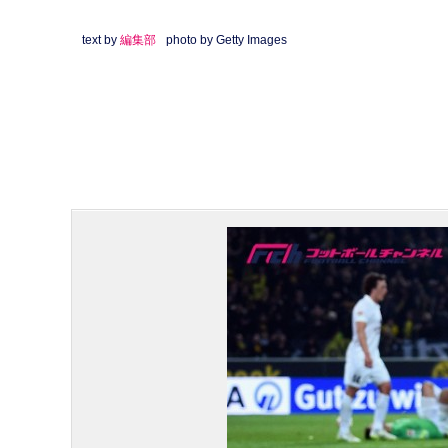
text by
編集部
photo by Getty Images