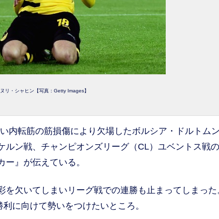
リ・シャヒン【写真：Getty Images】
軽い内転筋の筋損傷により欠場したボルシア・ドルトム
のケルン戦、チャンピオンズリーグ（CL）ユベントス戦
カー』が伝えている。
彩を欠いてしまいリーグ戦での連勝も止まってしまった
勝利に向けて勢いをつけたいところ。