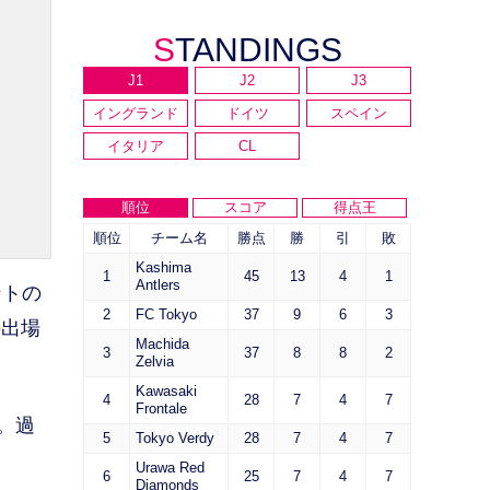
STANDINGS
J1
J2
J3
イングランド
ドイツ
スペイン
イタリア
CL
順位
スコア
得点王
順位
チーム名
勝点
勝
引
敗
Kashima
1
45
13
4
1
Antlers
ントの
2
FC Tokyo
37
9
6
3
の出場
Machida
3
37
8
8
2
Zelvia
Kawasaki
4
28
7
4
7
Frontale
。過
5
Tokyo Verdy
28
7
4
7
Urawa Red
6
25
7
4
7
Diamonds