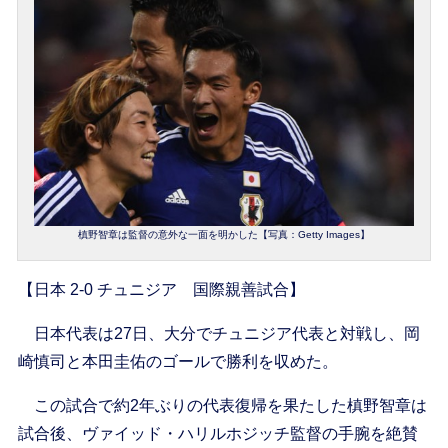
槙野智章は監督の意外な一面を明かした【写真：Getty Images】
【日本 2-0 チュニジア 国際親善試合】
日本代表は27日、大分でチュニジア代表と対戦し、岡
崎慎司と本田圭佑のゴールで勝利を収めた。
この試合で約2年ぶりの代表復帰を果たした槙野智章は
試合後、ヴァイッド・ハリルホジッチ監督の手腕を絶賛