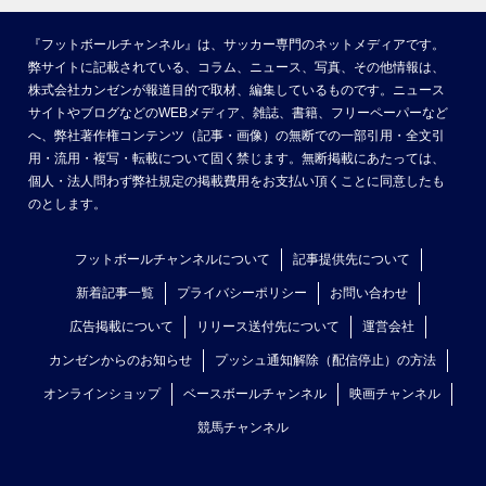
『フットボールチャンネル』は、サッカー専門のネットメディアです。
弊サイトに記載されている、コラム、ニュース、写真、その他情報は、
株式会社カンゼンが報道目的で取材、編集しているものです。ニュース
サイトやブログなどのWEBメディア、雑誌、書籍、フリーペーパーなど
へ、弊社著作権コンテンツ（記事・画像）の無断での一部引用・全文引
用・流用・複写・転載について固く禁じます。無断掲載にあたっては、
個人・法人問わず弊社規定の掲載費用をお支払い頂くことに同意したも
のとします。
フットボールチャンネルについて
記事提供先について
新着記事一覧
プライバシーポリシー
お問い合わせ
広告掲載について
リリース送付先について
運営会社
カンゼンからのお知らせ
プッシュ通知解除（配信停止）の方法
オンラインショップ
ベースボールチャンネル
映画チャンネル
競馬チャンネル