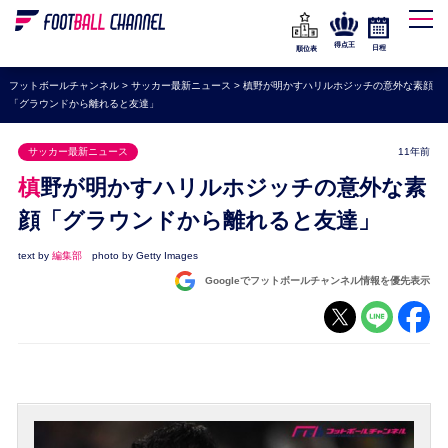
WEリーグ
なでしこジャパン
得点王
日程
順位表
海外サッカー
フットボールチャンネル
>
サッカー最新ニュース
>
槙野が明かすハリルホジッチの意外な素顔
「グラウンドから離れると友達」
プレミアリーグ
ラ・リーガ
サッカー最新ニュース
11年前
セリエA
槙野が明かすハリルホジッチの意外な素
ブンデスリーガ
顔「グラウンドから離れると友達」
UEFA
text by
編集部
photo by Getty Images
Googleでフットボールチャンネル情報を優先表示
ナショナルチーム
高校サッカー
動画