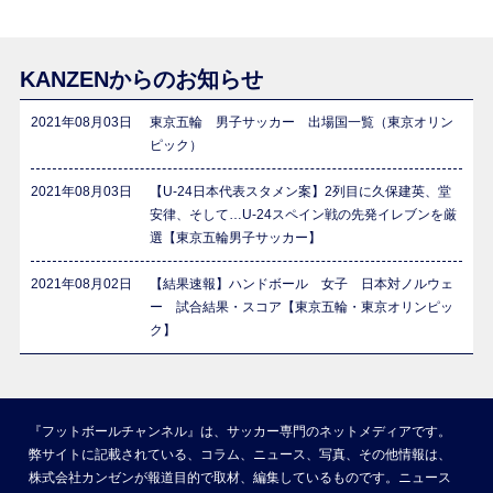
KANZENからのお知らせ
2021年08月03日
東京五輪 男子サッカー 出場国一覧（東京オリン
ピック）
2021年08月03日
【U-24日本代表スタメン案】2列目に久保建英、堂
安律、そして…U-24スペイン戦の先発イレブンを厳
選【東京五輪男子サッカー】
2021年08月02日
【結果速報】ハンドボール 女子 日本対ノルウェ
ー 試合結果・スコア【東京五輪・東京オリンピッ
ク】
『フットボールチャンネル』は、サッカー専門のネットメディアです。
弊サイトに記載されている、コラム、ニュース、写真、その他情報は、
株式会社カンゼンが報道目的で取材、編集しているものです。ニュース