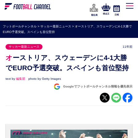
WEリーグ
なでしこジャパン
得点王
日程
順位表
海外サッカー
フットボールチャンネル
>
サッカー最新ニュース
>
オーストリア、スウェーデンに4-1大勝で
EURO予選突破。スペインも首位堅持
プレミアリーグ
ラ・リーガ
サッカー最新ニュース
11年前
セリエA
オーストリア、スウェーデンに4-1大勝
ブンデスリーガ
でEURO予選突破。スペインも首位堅持
UEFA
text by
編集部
photo by Getty Images
Googleでフットボールチャンネル情報を優先表示
ナショナルチーム
高校サッカー
動画