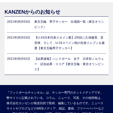
KANZENからのお知らせ
2021年08月03日
東京五輪 男子サッカー 出場国一覧（東京オリン
ピック）
2021年08月03日
【U-24日本代表スタメン案】2列目に久保建英、堂
安律、そして…U-24スペイン戦の先発イレブンを厳
選【東京五輪男子サッカー】
2021年08月02日
【結果速報】ハンドボール 女子 日本対ノルウェ
ー 試合結果・スコア【東京五輪・東京オリンピッ
ク】
『フットボールチャンネル』は、サッカー専門のネットメディアです。
弊サイトに記載されている、コラム、ニュース、写真、その他情報は、
株式会社カンゼンが報道目的で取材、編集しているものです。ニュース
サイトやブログなどのWEBメディア、雑誌、書籍、フリーペーパーなど