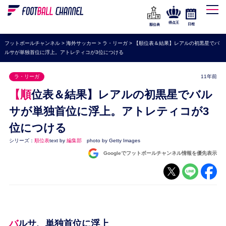
WEリーグ
なでしこジャパン
得点王
日程
順位表
海外サッカー
フットボールチャンネル
>
海外サッカー
>
ラ・リーガ
>
【順位表＆結果】レアルの初黒星でバ
ルサが単独首位に浮上。アトレティコが3位につける
プレミアリーグ
ラ・リーガ
ラ・リーガ
11年前
セリエA
【順位表＆結果】レアルの初黒星でバル
ブンデスリーガ
サが単独首位に浮上。アトレティコが3
位につける
UEFA
シリーズ：
順位表
text by
編集部
photo by Getty Images
ナショナルチーム
Googleでフットボールチャンネル情報を優先表示
高校サッカー
動画
バルサ、単独首位に浮上