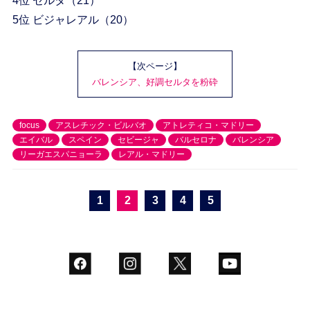
4位 セルタ（21）
5位 ビジャレアル（20）
【次ページ】
バレンシア、好調セルタを粉砕
focus
アスレチック・ビルバオ
アトレティコ・マドリー
エイバル
スペイン
セビージャ
バルセロナ
バレンシア
リーガエスパニョーラ
レアル・マドリー
1
2
3
4
5