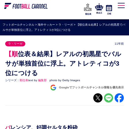
WEリーグ
なでしこジャパン
得点王
日程
順位表
海外サッカー
フットボールチャンネル
>
海外サッカー
>
ラ・リーガ
>
【順位表＆結果】レアルの初黒星でバ
ルサが単独首位に浮上。アトレティコが3位につける
プレミアリーグ
ラ・リーガ
ラ・リーガ
11年前
セリエA
【順位表＆結果】レアルの初黒星でバル
ブンデスリーガ
サが単独首位に浮上。アトレティコが3
位につける
UEFA
シリーズ：
順位表
text by
編集部
photo by Getty Images
ナショナルチーム
Googleでフットボールチャンネル情報を優先表示
高校サッカー
動画
バレンシア、好調セルタを粉砕