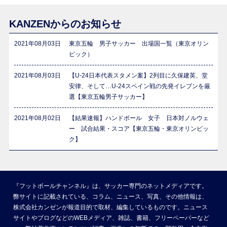
KANZENからのお知らせ
2021年08月03日
東京五輪 男子サッカー 出場国一覧（東京オリン
ピック）
2021年08月03日
【U-24日本代表スタメン案】2列目に久保建英、堂
安律、そして…U-24スペイン戦の先発イレブンを厳
選【東京五輪男子サッカー】
2021年08月02日
【結果速報】ハンドボール 女子 日本対ノルウェ
ー 試合結果・スコア【東京五輪・東京オリンピッ
ク】
『フットボールチャンネル』は、サッカー専門のネットメディアです。
弊サイトに記載されている、コラム、ニュース、写真、その他情報は、
株式会社カンゼンが報道目的で取材、編集しているものです。ニュース
サイトやブログなどのWEBメディア、雑誌、書籍、フリーペーパーなど