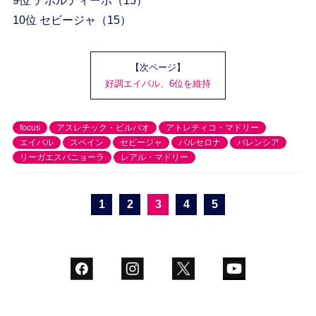
9位 デポルティーボ（15）
10位 セビージャ（15）
【次ページ】
好調エイバル、6位を維持
focus
アスレチック・ビルバオ
アトレティコ・マドリー
エイバル
スペイン
セビージャ
バルセロナ
バレンシア
リーガエスパニョーラ
レアル・マドリー
1
2
3
4
5