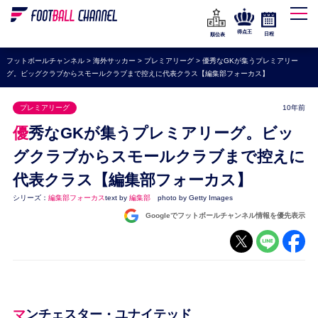
WEリーグ
なでしこジャパン
得点王
日程
順位表
海外サッカー
フットボールチャンネル
>
海外サッカー
>
プレミアリーグ
>
優秀なGKが集うプレミアリー
グ。ビッグクラブからスモールクラブまで控えに代表クラス【編集部フォーカス】
プレミアリーグ
ラ・リーガ
プレミアリーグ
10年前
セリエA
優秀なGKが集うプレミアリーグ。ビッ
ブンデスリーガ
グクラブからスモールクラブまで控えに
代表クラス【編集部フォーカス】
UEFA
シリーズ：
編集部フォーカス
text by
編集部
photo by Getty Images
ナショナルチーム
Googleでフットボールチャンネル情報を優先表示
高校サッカー
動画
マンチェスター・ユナイテッド