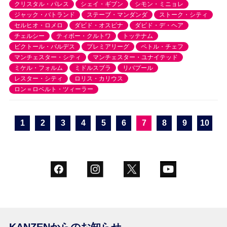
クリスタル・パレス
シェイ・ギブン
シモン・ミニョレ
ジャック・バトランド
ステーブ・マンダンダ
ストーク・シティ
セルヒオ・ロメロ
ダビド・オスピナ
ダビド・デ・ヘア
チェルシー
ティボー・クルトワ
トッテナム
ビクトール・バルデス
プレミアリーグ
ペトル・チェフ
マンチェスター・シティ
マンチェスター・ユナイテッド
ミケル・フォルム
ミドルスブラ
リバプール
レスター・シティ
ロリス・カリウス
ロン＝ロベルト・ツィーラー
1
2
3
4
5
6
7
8
9
10