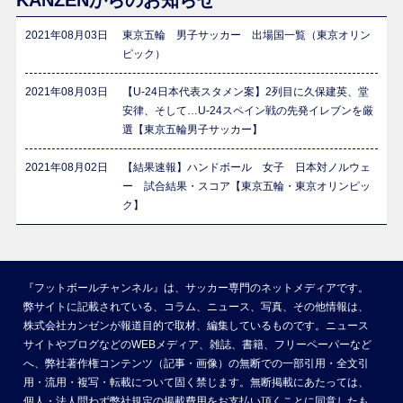
KANZENからのお知らせ
2021年08月03日
東京五輪 男子サッカー 出場国一覧（東京オリン
ピック）
2021年08月03日
【U-24日本代表スタメン案】2列目に久保建英、堂
安律、そして…U-24スペイン戦の先発イレブンを厳
選【東京五輪男子サッカー】
2021年08月02日
【結果速報】ハンドボール 女子 日本対ノルウェ
ー 試合結果・スコア【東京五輪・東京オリンピッ
ク】
『フットボールチャンネル』は、サッカー専門のネットメディアです。
弊サイトに記載されている、コラム、ニュース、写真、その他情報は、
株式会社カンゼンが報道目的で取材、編集しているものです。ニュース
サイトやブログなどのWEBメディア、雑誌、書籍、フリーペーパーなど
へ、弊社著作権コンテンツ（記事・画像）の無断での一部引用・全文引
用・流用・複写・転載について固く禁じます。無断掲載にあたっては、
個人・法人問わず弊社規定の掲載費用をお支払い頂くことに同意したも