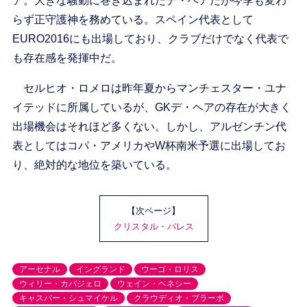
ア。大きな騒動に巻き込まれたデ・ヘアだが今季も変わ
らず正守護神を務めている。スペイン代表として
EURO2016にも出場しており、クラブだけでなく代表で
も存在感を発揮中だ。
セルヒオ・ロメロは昨年夏からマンチェスター・ユナ
イテッドに所属しているが、GKデ・ヘアの存在が大きく
出場機会はそれほど多くない。しかし、アルゼンチン代
表としてはコパ・アメリカやW杯南米予選に出場してお
り、絶対的な地位を築いている。
【次ページ】
クリスタル・パレス
アーセナル
イングランド
ウーゴ・ロリス
ウィリー・カバジェロ
ウェイン・ヘネシー
キャスパー・シュマイケル
クラウディオ・ブラーボ