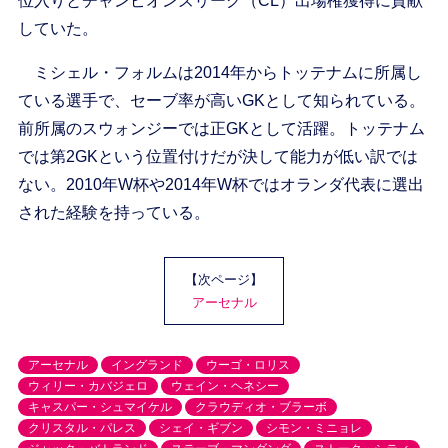
位入りとチャンピオンズリーグ（CL）出場権獲得に貢献
していた。
ミシェル・フォルムは2014年からトッテナムに所属し
ている選手で、セーブ率が高いGKとして知られている。
前所属のスウォンジーでは正GKとして活躍。トッテナム
では第2GKという位置付けだが決して能力が低い訳では
ない。2010年W杯や2014年W杯ではオランダ代表に選出
された経験を持っている。
【次ページ】
アーセナル
アーセナル
イングランド
ウーゴ・ロリス
ウィリー・カバジェロ
ウェイン・ヘネシー
キャスパー・シュマイケル
クラウディオ・ブラーボ
クリスタル・パレス
シェイ・ギブン
シモン・ミニョレ