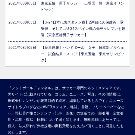
2021年08月03日
東京五輪 男子サッカー 出場国一覧（東京オリン
ピック）
2021年08月03日
【U-24日本代表スタメン案】2列目に久保建英、堂
安律、そして…U-24スペイン戦の先発イレブンを厳
選【東京五輪男子サッカー】
2021年08月02日
【結果速報】ハンドボール 女子 日本対ノルウェ
ー 試合結果・スコア【東京五輪・東京オリンピッ
ク】
『フットボールチャンネル』は、サッカー専門のネットメディアです。
弊サイトに記載されている、コラム、ニュース、写真、その他情報は、
株式会社カンゼンが報道目的で取材、編集しているものです。ニュース
サイトやブログなどのWEBメディア、雑誌、書籍、フリーペーパーなど
へ、弊社著作権コンテンツ（記事・画像）の無断での一部引用・全文引
用・流用・複写・転載について固く禁じます。無断掲載にあたっては、
個人・法人問わず弊社規定の掲載費用をお支払い頂くことに同意したも
のとします。