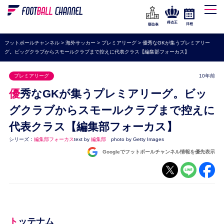
WEリーグ
なでしこジャパン
得点王
日程
順位表
海外サッカー
フットボールチャンネル
>
海外サッカー
>
プレミアリーグ
>
優秀なGKが集うプレミアリー
グ。ビッグクラブからスモールクラブまで控えに代表クラス【編集部フォーカス】
プレミアリーグ
ラ・リーガ
プレミアリーグ
10年前
セリエA
優秀なGKが集うプレミアリーグ。ビッ
ブンデスリーガ
グクラブからスモールクラブまで控えに
代表クラス【編集部フォーカス】
UEFA
シリーズ：
編集部フォーカス
text by
編集部
photo by Getty Images
ナショナルチーム
Googleでフットボールチャンネル情報を優先表示
高校サッカー
動画
トッテナム