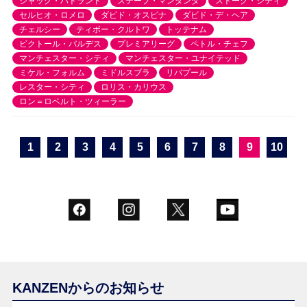
ジャック・バトランド
ステーブ・マンダンダ
ストーク・シティ
セルヒオ・ロメロ
ダビド・オスピナ
ダビド・デ・ヘア
チェルシー
ティボー・クルトワ
トッテナム
ビクトール・バルデス
プレミアリーグ
ペトル・チェフ
マンチェスター・シティ
マンチェスター・ユナイテッド
ミケル・フォルム
ミドルスブラ
リバプール
レスター・シティ
ロリス・カリウス
ロン＝ロベルト・ツィーラー
1
2
3
4
5
6
7
8
9
10
KANZENからのお知らせ