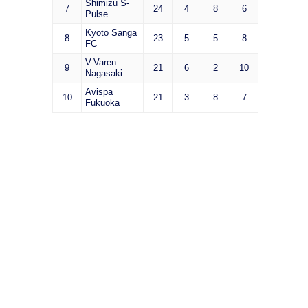
Shimizu S-
7
24
4
8
6
Pulse
Kyoto Sanga
8
23
5
5
8
FC
V-Varen
9
21
6
2
10
Nagasaki
Avispa
10
21
3
8
7
Fukuoka