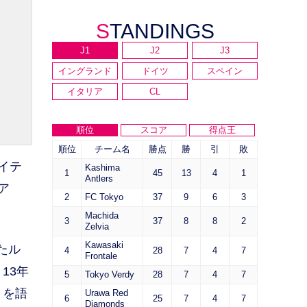
STANDINGS
J1
J2
J3
イングランド
ドイツ
スペイン
イタリア
CL
順位
スコア
得点王
順位
チーム名
勝点
勝
引
敗
イテ
Kashima
1
45
13
4
1
Antlers
ア
2
FC Tokyo
37
9
6
3
Machida
3
37
8
8
2
Zelvia
Kawasaki
たル
4
28
7
4
7
Frontale
13年
5
Tokyo Verdy
28
7
4
7
さを語
Urawa Red
6
25
7
4
7
Diamonds