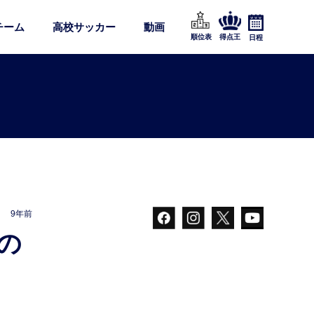
チーム
高校サッカー
動画
順位表
得点王
日程
9年前