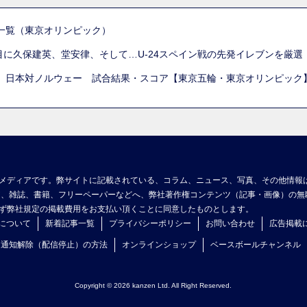
一覧（東京オリンピック）
列目に久保建英、堂安律、そして…U-24スペイン戦の先発イレブンを厳
 日本対ノルウェー 試合結果・スコア【東京五輪・東京オリンピック
メディアです。弊サイトに記載されている、コラム、ニュース、写真、その他情報
ア、雑誌、書籍、フリーペーパーなどへ、弊社著作権コンテンツ（記事・画像）の無
ず弊社規定の掲載費用をお支払い頂くことに同意したものとします。
について
新着記事一覧
プライバシーポリシー
お問い合わせ
広告掲載
ュ通知解除（配信停止）の方法
オンラインショップ
ベースボールチャンネル
Copyright © 2026 kanzen Ltd. All Right Reserved.