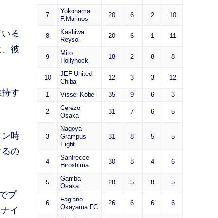
Yokohama
7
20
6
2
10
F.Marinos
Kashiwa
ている
8
20
6
1
11
Reysol
に、彼
Mito
9
18
2
8
8
Hollyhock
JEF United
10
12
3
3
12
Chiba
維持す
1
Vissel Kobe
35
9
6
3
Cerezo
2
31
7
6
5
Osaka
Nagoya
ソン時
3
Grampus
31
8
5
5
Eight
するの
Sanfrecce
4
30
8
4
6
Hiroshima
Gamba
5
28
5
8
5
Osaka
でプ
Fagiano
6
26
6
6
6
Okayama FC
ユナイ