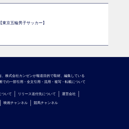
選【東京五輪男子サッカー】
】
は、株式会社カンゼンが報道目的で取材、編集している
断での一部引用・全文引用・流用・複写・転載について
について
リリース送付先について
運営会社
映画チャンネル
競馬チャンネル