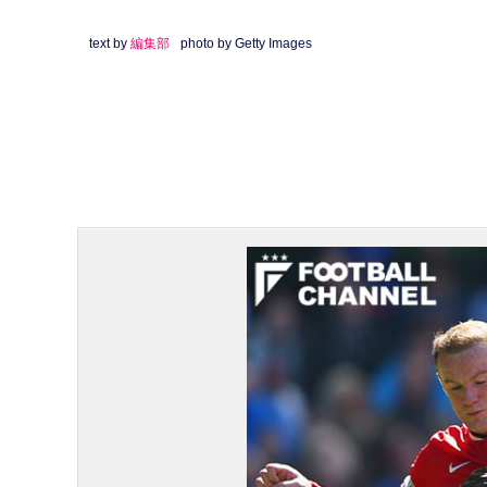
text by
編集部
photo by Getty Images