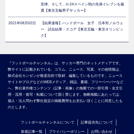
安律、そして…U-24スペイン戦の先発イレブンを厳
選【東京五輪男子サッカー】
2021年08月02日
【結果速報】ハンドボール 女子 日本対ノルウェ
ー 試合結果・スコア【東京五輪・東京オリンピッ
ク】
『フットボールチャンネル』は、サッカー専門のネットメディアです。
弊サイトに記載されている、コラム、ニュース、写真、その他情報は、
株式会社カンゼンが報道目的で取材、編集しているものです。ニュース
サイトやブログなどのWEBメディア、雑誌、書籍、フリーペーパーなど
へ、弊社著作権コンテンツ（記事・画像）の無断での一部引用・全文引
用・流用・複写・転載について固く禁じます。無断掲載にあたっては、
個人・法人問わず弊社規定の掲載費用をお支払い頂くことに同意したも
のとします。
フットボールチャンネルについて
記事提供先について
新着記事一覧
プライバシーポリシー
お問い合わせ