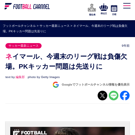
WEリーグ
なでしこジャパン
得点王
日程
順位表
海外サッカー
フットボールチャンネル
>
サッカー最新ニュース
>
ネイマール、今週末のリーグ戦は負傷欠
場。PKキッカー問題は先送りに
プレミアリーグ
ラ・リーガ
サッカー最新ニュース
9年前
セリエA
ネイマール、今週末のリーグ戦は負傷欠
ブンデスリーガ
場。PKキッカー問題は先送りに
UEFA
text by
編集部
photo by Getty Images
Googleでフットボールチャンネル情報を優先表示
ナショナルチーム
高校サッカー
動画