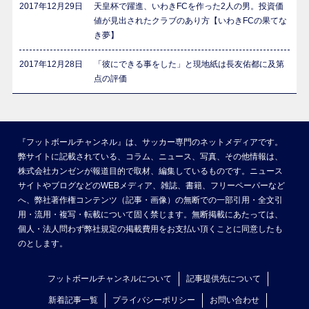
2017年12月29日
天皇杯で躍進、いわきFCを作った2人の男。投資価
値が見出されたクラブのあり方【いわきFCの果てな
き夢】
2017年12月28日
「彼にできる事をした」と現地紙は長友佑都に及第
点の評価
『フットボールチャンネル』は、サッカー専門のネットメディアです。
弊サイトに記載されている、コラム、ニュース、写真、その他情報は、
株式会社カンゼンが報道目的で取材、編集しているものです。ニュース
サイトやブログなどのWEBメディア、雑誌、書籍、フリーペーパーなど
へ、弊社著作権コンテンツ（記事・画像）の無断での一部引用・全文引
用・流用・複写・転載について固く禁じます。無断掲載にあたっては、
個人・法人問わず弊社規定の掲載費用をお支払い頂くことに同意したも
のとします。
フットボールチャンネルについて
記事提供先について
新着記事一覧
プライバシーポリシー
お問い合わせ