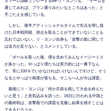
タマーレ讃岐でプレーするMFリ・ヨンジも、「ゲームを
通じてみれば、プラン通りみたいなところはあった」と
手ごたえを感じている。
しかし、後半アディッショナルタイムで失点を喫し負
けた日本戦同様、得点を取ることができていないことも
忘れてはいない。リ・ヨンジ自身も「攻撃の面に関して
は迫力が足りない」とコメントしている。
「ボールを取った後、僕を含めてみんなイージーミス
が多かった。やっぱり僕たちは実力的には一番下なん
で、常に100％でいかなければいけないんですけど、そう
なるとやっぱり精度が落ちる。そこらへんが今は課題」
最後にリ・ヨンジは「何か爪痕を残して大会を終えた
いと思う」と意気込みを語った。16日に行われる中国と
の最終戦は、攻撃面での課題を克服し結果を残すことは
できるだろうか。