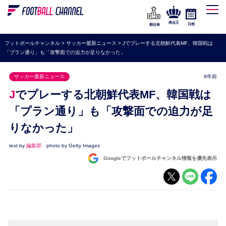
WEリーグ
なでしこジャパン
得点王
日程
順位表
海外サッカー
フットボールチャンネル
>
サッカー最新ニュース
>
Jでプレーする北朝鮮代表MF、韓国戦は
「プラン通り」も「攻撃面での迫力が足りなかった」
プレミアリーグ
ラ・リーガ
サッカー最新ニュース
9年前
セリエA
Jでプレーする北朝鮮代表MF、韓国戦は
ブンデスリーガ
「プラン通り」も「攻撃面での迫力が足
りなかった」
UEFA
ナショナルチーム
text by
編集部
photo by Getty Images
Googleでフットボールチャンネル情報を優先表示
高校サッカー
動画