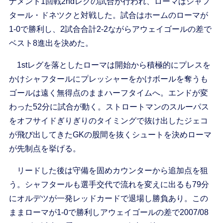
ナメント1回戦2ndレグの試合が行われ、ローマはシャフ
タール・ドネツクと対戦した。試合はホームのローマが
1-0で勝利し、2試合合計2-2ながらアウェイゴールの差で
ベスト8進出を決めた。
1stレグを落としたローマは開始から積極的にプレスを
かけシャフタールにプレッシャーをかけボールを奪うも
ゴールは遠く無得点のままハーフタイムへ。エンドが変
わった52分に試合が動く。ストロートマンのスルーパス
をオフサイドぎりぎりのタイミングで抜け出したジェコ
が飛び出してきたGKの股間を抜くシュートを決めローマ
が先制点を挙げる。
リードした後は守備を固めカウンターから追加点を狙
う。シャフタールも選手交代で流れを変えに出るも79分
にオルデツが一発レッドカードで退場し勝負あり。この
ままローマが1-0で勝利しアウェイゴールの差で2007/08