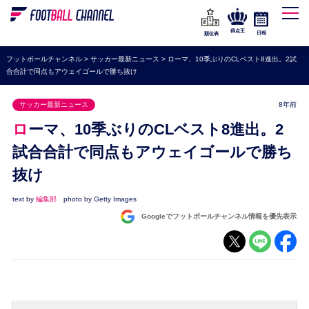
WEリーグ
なでしこジャパン
得点王
日程
順位表
海外サッカー
フットボールチャンネル
>
サッカー最新ニュース
>
ローマ、10季ぶりのCLベスト8進出。2試
合合計で同点もアウェイゴールで勝ち抜け
プレミアリーグ
ラ・リーガ
サッカー最新ニュース
8年前
セリエA
ローマ、10季ぶりのCLベスト8進出。2
ブンデスリーガ
試合合計で同点もアウェイゴールで勝ち
抜け
UEFA
ナショナルチーム
text by
編集部
photo by Getty Images
Googleでフットボールチャンネル情報を優先表示
高校サッカー
動画