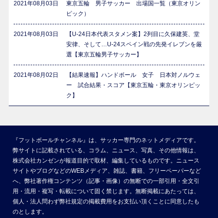
2021年08月03日
東京五輪 男子サッカー 出場国一覧（東京オリン
ピック）
2021年08月03日
【U-24日本代表スタメン案】2列目に久保建英、堂
安律、そして…U-24スペイン戦の先発イレブンを厳
選【東京五輪男子サッカー】
2021年08月02日
【結果速報】ハンドボール 女子 日本対ノルウェ
ー 試合結果・スコア【東京五輪・東京オリンピッ
ク】
『フットボールチャンネル』は、サッカー専門のネットメディアです。
弊サイトに記載されている、コラム、ニュース、写真、その他情報は、
株式会社カンゼンが報道目的で取材、編集しているものです。ニュース
サイトやブログなどのWEBメディア、雑誌、書籍、フリーペーパーなど
へ、弊社著作権コンテンツ（記事・画像）の無断での一部引用・全文引
用・流用・複写・転載について固く禁じます。無断掲載にあたっては、
個人・法人問わず弊社規定の掲載費用をお支払い頂くことに同意したも
のとします。