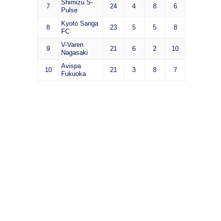
Shimizu S-
7
24
4
8
6
Pulse
Kyoto Sanga
8
23
5
5
8
FC
V-Varen
9
21
6
2
10
Nagasaki
Avispa
10
21
3
8
7
Fukuoka