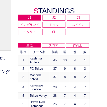
STANDINGS
J1
J2
J3
イングランド
ドイツ
スペイン
イタリア
CL
順位
スコア
得点王
順位
チーム名
勝点
勝
引
敗
た。
Kashima
1
45
13
4
1
Antlers
2
FC Tokyo
37
9
6
3
キング
Machida
3
37
8
8
2
Zelvia
Kawasaki
4
28
7
4
7
Frontale
5
Tokyo Verdy
28
7
4
7
Urawa Red
6
25
7
4
7
Diamonds