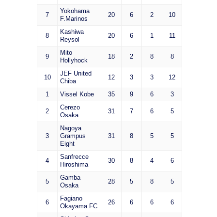
Yokohama
7
20
6
2
10
F.Marinos
Kashiwa
8
20
6
1
11
Reysol
Mito
9
18
2
8
8
Hollyhock
JEF United
10
12
3
3
12
Chiba
1
Vissel Kobe
35
9
6
3
Cerezo
2
31
7
6
5
Osaka
Nagoya
3
Grampus
31
8
5
5
Eight
Sanfrecce
4
30
8
4
6
Hiroshima
Gamba
5
28
5
8
5
Osaka
Fagiano
6
26
6
6
6
Okayama FC