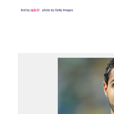
text by
編集部
photo by Getty Images