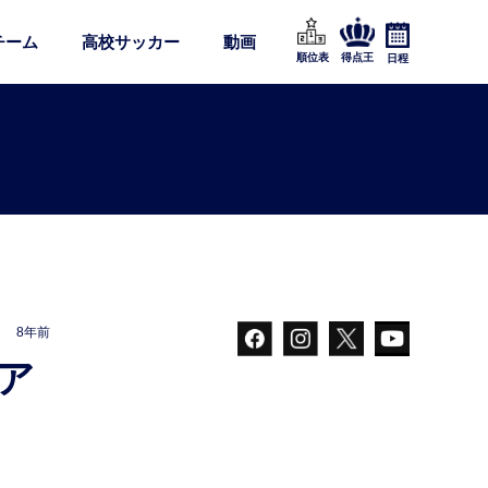
チーム
高校サッカー
動画
順位表
得点王
日程
8年前