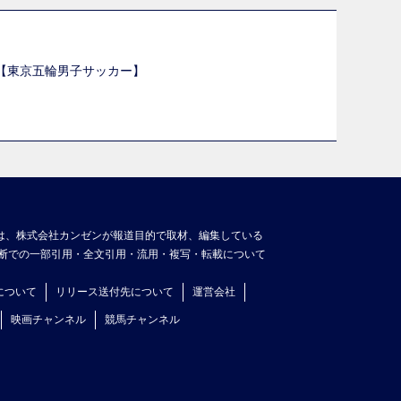
選【東京五輪男子サッカー】
】
は、株式会社カンゼンが報道目的で取材、編集している
断での一部引用・全文引用・流用・複写・転載について
について
リリース送付先について
運営会社
映画チャンネル
競馬チャンネル