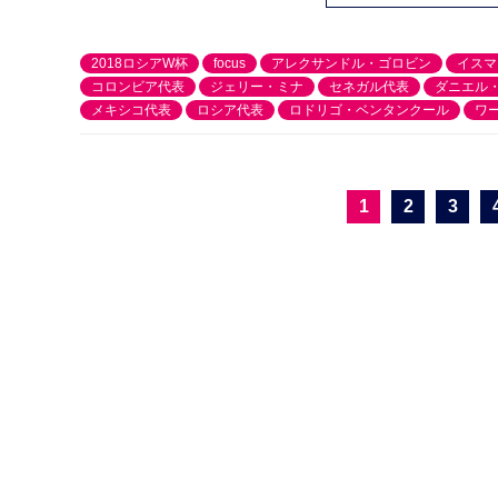
2018ロシアW杯
focus
アレクサンドル・ゴロビン
イスマ
コロンビア代表
ジェリー・ミナ
セネガル代表
ダニエル
メキシコ代表
ロシア代表
ロドリゴ・ベンタンクール
ワ
1
2
3