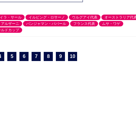
イラ・サール
イルビング・ロサーノ
ウルグアイ代表
オーストラリア代
・アルザーニ
バンジャマン・パバール
フランス代表
ムサ・ワゲ
ールドカップ
4
5
6
7
8
9
10