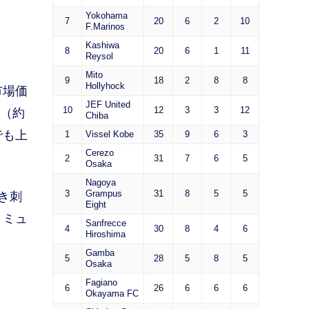
Yokohama
7
20
6
2
10
F.Marinos
Kashiwa
8
20
6
1
11
Reysol
Mito
9
18
2
8
8
Hollyhock
市場価
JEF United
10
12
3
3
12
ロ（約
Chiba
でも上
1
Vissel Kobe
35
9
6
3
Cerezo
2
31
7
6
5
Osaka
Nagoya
3
Grampus
31
8
5
5
き刺
Eight
・ミュ
Sanfrecce
4
30
8
4
6
Hiroshima
Gamba
5
28
5
8
5
Osaka
Fagiano
6
26
6
6
6
Okayama FC