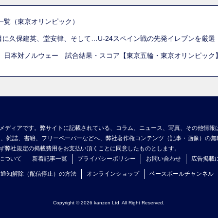
一覧（東京オリンピック）
列目に久保建英、堂安律、そして…U-24スペイン戦の先発イレブンを厳
 日本対ノルウェー 試合結果・スコア【東京五輪・東京オリンピック
メディアです。弊サイトに記載されている、コラム、ニュース、写真、その他情報
ア、雑誌、書籍、フリーペーパーなどへ、弊社著作権コンテンツ（記事・画像）の無
ず弊社規定の掲載費用をお支払い頂くことに同意したものとします。
について
新着記事一覧
プライバシーポリシー
お問い合わせ
広告掲載
ュ通知解除（配信停止）の方法
オンラインショップ
ベースボールチャンネル
Copyright © 2026 kanzen Ltd. All Right Reserved.