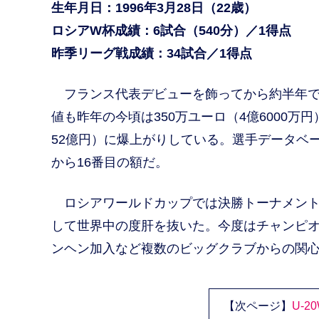
生年月日：1996年3月28日（22歳）
ロシアW杯成績：6試合（540分）／1得点
昨季リーグ戦成績：34試合／1得点
フランス代表デビューを飾ってから約半年で
値も昨年の今頃は350万ユーロ（4億6000万
52億円）に爆上がりしている。選手データベースサ
から16番目の額だ。
ロシアワールドカップでは決勝トーナメント
して世界中の度肝を抜いた。今度はチャンピ
ンヘン加入など複数のビッグクラブからの関
【次ページ】
U-