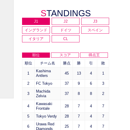
STANDINGS
J1
J2
J3
イングランド
ドイツ
スペイン
イタリア
CL
順位
スコア
得点王
順位
チーム名
勝点
勝
引
敗
Kashima
1
45
13
4
1
Antlers
2
FC Tokyo
37
9
6
3
Machida
3
37
8
8
2
Zelvia
Kawasaki
4
28
7
4
7
Frontale
5
Tokyo Verdy
28
7
4
7
Urawa Red
6
25
7
4
7
Diamonds